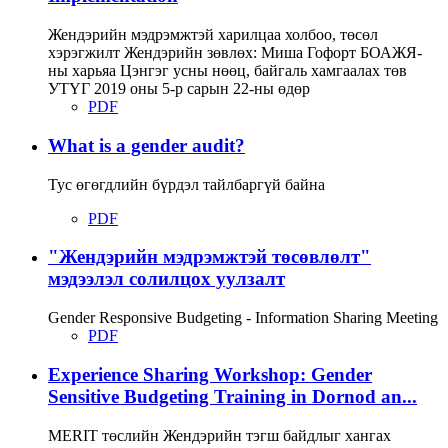
Жендэрийн мэдрэмжтэй харилцаа холбоо, төсөл
хэрэгжилт Жендэрийн зөвлөх: Миша Гофорт БОАЖЯ-
ны харьяа Цэнгэг усны нөөц, байгаль хамгаалах төв
УТҮГ 2019 оны 5-р сарын 22-ны өдөр
PDF
What is a gender audit?
Тус өгөгдлийн бүрдэл тайлбаргүй байна
PDF
"Жендэрийн мэдрэмжтэй төсөвлөлт"
мэдээлэл солилцох уулзалт
Gender Responsive Budgeting - Information Sharing Meeting
PDF
Experience Sharing Workshop: Gender
Sensitive Budgeting Training in Dornod an...
MERIT төслийн Жендэрийн тэгш байдлыг хангах