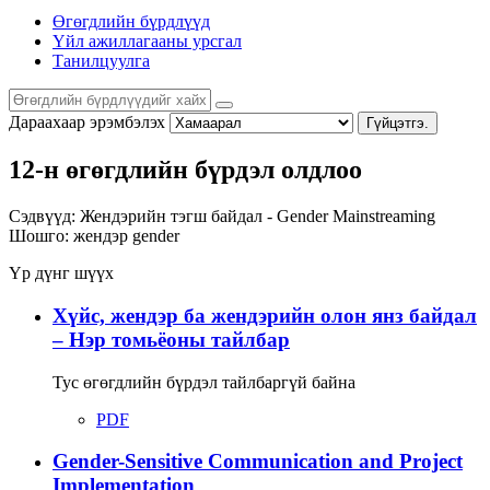
Өгөгдлийн бүрдлүүд
Үйл ажиллагааны урсгал
Танилцуулга
Дараахаар эрэмбэлэх
Гүйцэтгэ.
12-н өгөгдлийн бүрдэл олдлоо
Сэдвүүд:
Жендэрийн тэгш байдал - Gender Mainstreaming
Шошго:
жендэр
gender
Үр дүнг шүүх
Хүйс, жендэр ба жендэрийн олон янз байдал
– Нэр томьёоны тайлбар
Тус өгөгдлийн бүрдэл тайлбаргүй байна
PDF
Gender-Sensitive Communication and Project
Implementation