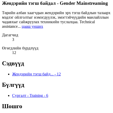
Жендэрийн тэгш байдал - Gender Mainstreaming
Төрийн албан хаагчдын жендэрийн эрх тэгш байдлын талаарх
мэдлэг ойлголтыг нэмэгдүүлэх, эмэгтэйчүүдийн манлайллын
чадавхыг сайжруулах техникийн туслалцаа. Technical
assistance...
цааш унших
Дагагчид
3
Өгөгдлийн бүрдлүүд
12
Сэдвүүд
Жендэрийн тэгш байд...
-
12
Бүлгүүд
Сургалт - Training
-
6
Шошго