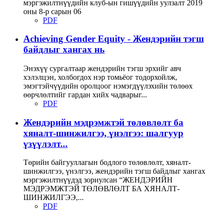
мэргэжилтнүүдийн клуб-ын гишүүдийн уулзалт 2019
оны 8-р сарын 06
PDF
Achieving Gender Equity - Жендэрийн тэгш
байдлыг хангах нь
Энэхүү сургалтаар жендэрийн тэгш эрхийг авч
хэлэлцэн, холбогдох нэр томьёог тодорхойлж,
эмэгтэйчүүдийн оролцоог нэмэгдүүлэхийн төлөөх
өөрчлөлтийг гардан хийх чадварыг...
PDF
Жендэрийн мэдрэмжтэй төлөвлөлт ба
хяналт-шинжилгээ, үнэлгээ: шалгуур
үзүүлэлт...
Төрийн байгууллагын бодлого төлөвлөлт, хяналт-
шинжилгээ, үнэлгээ, жендэрийн тэгш байдлыг хангах
мэргэжилтнүүдэд зориулсан “ЖЕНДЭРИЙН
МЭДРЭМЖТЭЙ ТӨЛӨВЛӨЛТ БА ХЯНАЛТ-
ШИНЖИЛГЭЭ,...
PDF