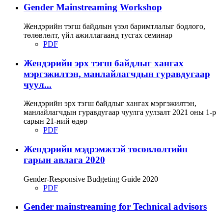
Gender Mainstreaming Workshop
Жендэрийн тэгш байдлын үзэл баримтлалыг бодлого,
төлөвлөлт, үйл ажиллагаанд тусгах семинар
PDF
Жендэрийн эрх тэгш байдлыг хангах
мэргэжилтэн, манлайлагчдын гуравдугаар
чуул...
Жендэрийн эрх тэгш байдлыг хангах мэргэжилтэн,
манлайлагчдын гуравдугаар чуулга уулзалт 2021 оны 1-р
сарын 21-ний өдөр
PDF
Жендэрийн мэдрэмжтэй төсөвлөлтийн
гарын авлага 2020
Gender-Responsive Budgeting Guide 2020
PDF
Gender mainstreaming for Technical advisors