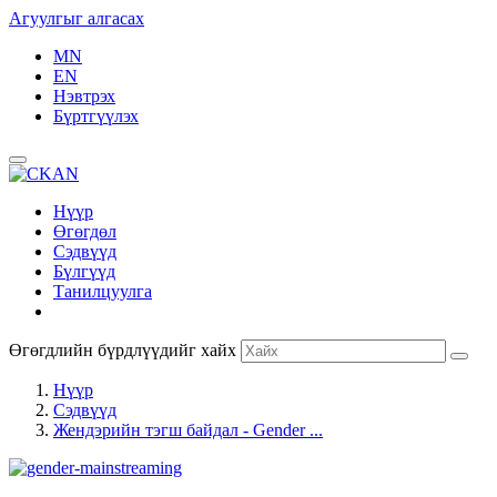
Агуулгыг алгасах
MN
EN
Нэвтрэх
Бүртгүүлэх
Нүүр
Өгөгдөл
Сэдвүүд
Бүлгүүд
Танилцуулга
Өгөгдлийн бүрдлүүдийг хайх
Нүүр
Сэдвүүд
Жендэрийн тэгш байдал - Gender ...