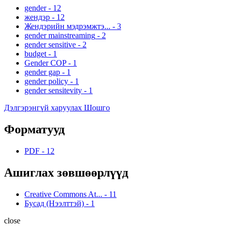
gender
-
12
жендэр
-
12
Жендэрийн мэдрэмжтэ...
-
3
gender mainstreaming
-
2
gender sensitive
-
2
budget
-
1
Gender COP
-
1
gender gap
-
1
gender policy
-
1
gender sensitevity
-
1
Дэлгэрэнгүй харуулах Шошго
Форматууд
PDF
-
12
Ашиглах зөвшөөрлүүд
Creative Commons At...
-
11
Бусад (Нээлттэй)
-
1
close