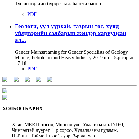
Тус өгөгдлийн бүрдэл тайлбаргүй байна
PDF
Геологи, уул уурхай, газрын тос, хүнд
үйлдвэрийн салбарын жендэр хариуцсан
ал...
Gender Mainstreaming for Gender Specialists of Geology,
Mining, Petroleum and Heavy Industry 2019 оны 6-р сарын
17-18
PDF
ХОЛБОО БАРИХ
Хаяг: MERIT төсөл, Монгол улс, Улаанбаатар-15160,
Чингэлтэй дүүрэг, 1-р хороо, Худалдааны гудамж,
Нэйшнл Таймс Ньюс Тауэр, 3-р давхар