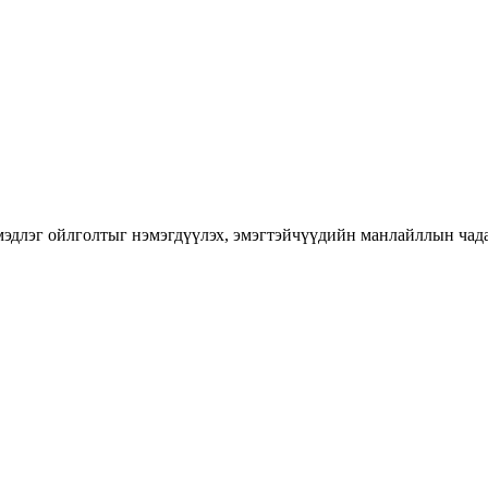
длэг ойлголтыг нэмэгдүүлэх, эмэгтэйчүүдийн манлайллын чадавхы