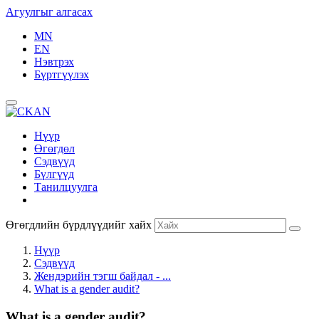
Агуулгыг алгасах
MN
EN
Нэвтрэх
Бүртгүүлэх
Нүүр
Өгөгдөл
Сэдвүүд
Бүлгүүд
Танилцуулга
Өгөгдлийн бүрдлүүдийг хайх
Нүүр
Сэдвүүд
Жендэрийн тэгш байдал - ...
What is a gender audit?
What is a gender audit?