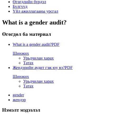
Өгөгдлийн бүрдэл
Бүлгүүд
Үйл ажиллагааны урсгал
What is a gender audit?
Өгөгдөл ба материал
What is a gender audit?
PDF
Шинжих
Урьдчилан харах
Татах
Жендэрийн аудит гэж юу вэ?
PDF
Шинжих
Урьдчилан харах
Татах
gender
жендэр
Нэмэлт мэдээлэл