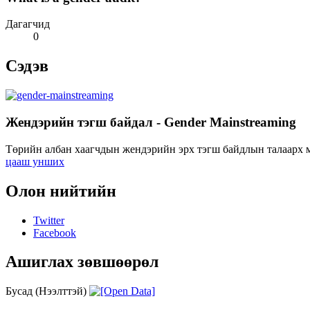
Дагагчид
0
Сэдэв
Жендэрийн тэгш байдал - Gender Mainstreaming
Төрийн албан хаагчдын жендэрийн эрх тэгш байдлын талаарх мэ
цааш унших
Олон нийтийн
Twitter
Facebook
Ашиглах зөвшөөрөл
Бусад (Нээлттэй)