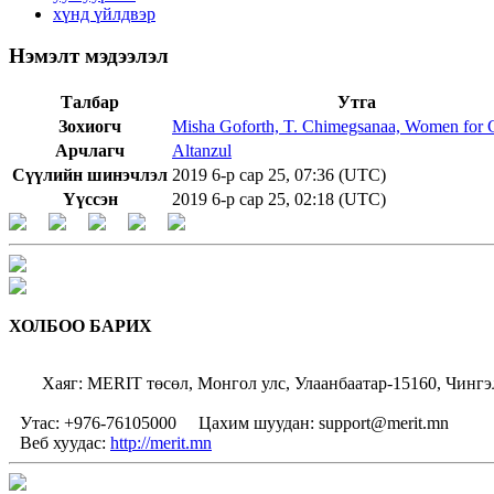
хүнд үйлдвэр
Нэмэлт мэдээлэл
Талбар
Утга
Зохиогч
Misha Goforth, T. Chimegsanaa, Women for
Арчлагч
Altanzul
Сүүлийн шинэчлэл
2019 6-р сар 25, 07:36 (UTC)
Үүссэн
2019 6-р сар 25, 02:18 (UTC)
ХОЛБОО БАРИХ
Хаяг: MERIT төсөл, Монгол улс, Улаанбаатар-15160, Чингэ
Утас: +976-76105000
Цахим шуудан: support@merit.mn
Веб хуудас:
http://merit.mn