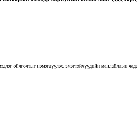
длэг ойлголтыг нэмэгдүүлэх, эмэгтэйчүүдийн манлайллын чадавхы