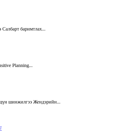
 Салбарт баримтлах...
itive Planning...
дүн шинжилгээ Жендэрийн...
F