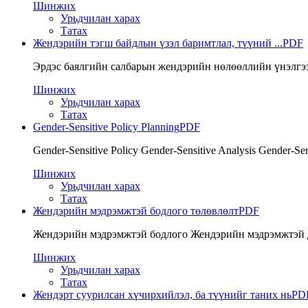
Шинжих
Урьдчилан харах
Татах
Жендэрийн тэгш байдлын үзэл баримтлал, түүний ...
PDF
Эрдэс баялгийн салбарын жендэрийн нөлөөллийн үнэлгээ
Шинжих
Урьдчилан харах
Татах
Gender-Sensitive Policy Planning
PDF
Gender-Sensitive Policy Gender-Sensitive Analysis Gender-Sens
Шинжих
Урьдчилан харах
Татах
Жендэрийн мэдрэмжтэй бодлого төлөвлөлт
PDF
Жендэрийн мэдрэмжтэй бодлого Жендэрийн мэдрэмжтэй 
Шинжих
Урьдчилан харах
Татах
Жендэрт суурилсан хүчирхийлэл, ба түүнийг таних нь
PD