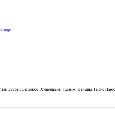
 Change
лтэй дүүрэг, 1-р хороо, Худалдааны гудамж, Нэйшнл Таймс Ньюс 