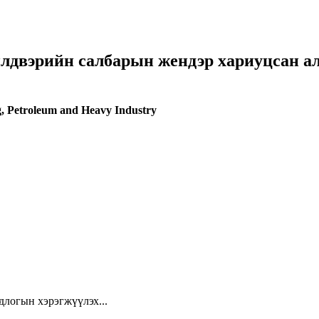
 үйлдвэрийн салбарын жендэр хариуцсан 
g, Petroleum and Heavy Industry
длогын хэрэгжүүлэх...