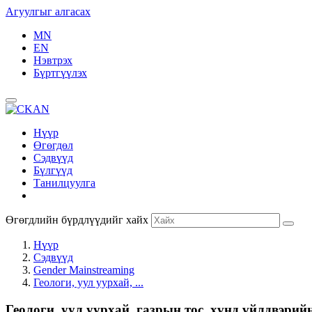
Агуулгыг алгасах
MN
EN
Нэвтрэх
Бүртгүүлэх
Нүүр
Өгөгдөл
Сэдвүүд
Бүлгүүд
Танилцуулга
Өгөгдлийн бүрдлүүдийг хайх
Нүүр
Сэдвүүд
Gender Mainstreaming
Геологи, уул уурхай, ...
Геологи, уул уурхай, газрын тос, хүнд үйлдвэри