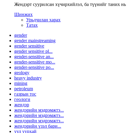
Жендэрт суурилсан хүчирхийлэл, ба түүнийг таних нь
Шинжих
Урьдчилан харах
Татах
gender
gender mainstreaming
gender sensitive
gender sensitive pl...
gender-sensitive an...
gender-sensitive mo...
gender-sensitive po...
geology
heavy industry
mining
petroleum
газрын тос
геологи
жендэр
жендэрийн мэдрэмжтэ...
жендэрийн мэдрэмжтэ...
жендэрийн мэдрэмжтэ...
жендэрийн үзэл бари...
уул уурхай