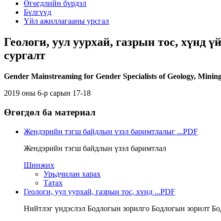
Өгөгдлийн бүрдэл
Бүлгүүд
Үйл ажиллагааны урсгал
Геологи, уул уурхай, газрын тос, хүнд
сургалт
Gender Mainstreaming for Gender Specialists of Geology, Minin
2019 оны 6-р сарын 17-18
Өгөгдөл ба материал
Жендэрийн тэгш байдлын үзэл баримтлалыг ...
PDF
Жендэрийн тэгш байдлын үзэл баримтлал
Шинжих
Урьдчилан харах
Татах
Геологи, уул уурхай, газрын тос, хүнд ...
PDF
Нийтлэг үндэслэл Бодлогын зорилго Бодлогын зорилт Бо