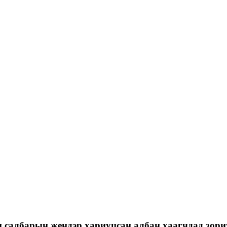
йн салбарын жендэр хариуцсан албан хаагчдад зор