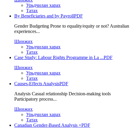
Урьдчилан харах
Татах
By Beneficiaries and by Payroll
PDF
Gender Budgeting Prone to equality/equity or not? Australian
experiences...
Шинжих
Урьдчилан харах
Татах
Case Study: Labour Rights Programme in La ...
PDF
Шинжих
Урьдчилан харах
Татах
Causes-Effects Analysis
PDF
Analysis Casual relationship Decision-making tools
Participatory process...
Шинжих
Урьдчилан харах
Татах
Canadian Gender-Based Analysis +
PDF