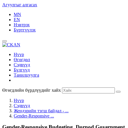
Агуулгыг алгасах
MN
EN
Нэвтрэх
Бүртгүүлэх
Нүүр
Өгөгдөл
Сэдвүүд
Бүлгүүд
Танилцуулга
Өгөгдлийн бүрдлүүдийг хайх
Нүүр
Сэдвүүд
Жендэрийн тэгш байдал - ...
Gender-Responsive ...
Gender-Responsive Budgeting, Dornod Government