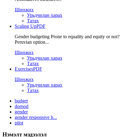
Шинжих
Урьдчилан харах
Татах
Scaling Up
PDF
Gender budgeting Prone to equality and equity or not?
Peruvian option...
Шинжих
Урьдчилан харах
Татах
Exercises
PDF
Шинжих
Урьдчилан харах
Татах
budget
dornod
gender
gender responsive b...
pilot
Нэмэлт мэдээлэл