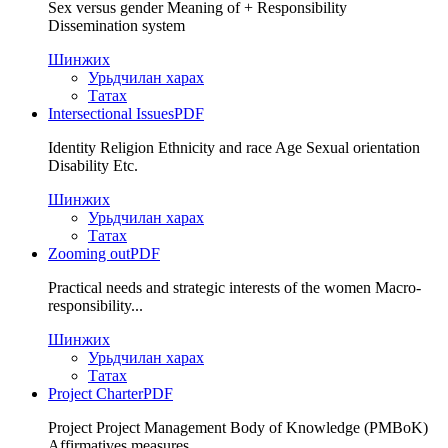
Sex versus gender Meaning of + Responsibility
Dissemination system
Шинжих
Урьдчилан харах
Татах
Intersectional Issues
PDF
Identity Religion Ethnicity and race Age Sexual orientation
Disability Etc.
Шинжих
Урьдчилан харах
Татах
Zooming out
PDF
Practical needs and strategic interests of the women Macro-
responsibility...
Шинжих
Урьдчилан харах
Татах
Project Charter
PDF
Project Project Management Body of Knowledge (PMBoK)
Affirmatives measures...