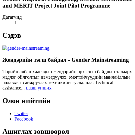
and MERIT Project Joint Pilot Programme
Дагагчид
1
Сэдэв
Жендэрийн тэгш байдал - Gender Mainstreaming
Төрийн албан хаагчдын жендэрийн эрх тэгш байдлын талаарх
мэдлэг ойлголтыг нэмэгдүүлэх, эмэгтэйчүүдийн манлайллын
чадавхыг сайжруулах техникийн туслалцаа. Technical
assistance...
цааш унших
Олон нийтийн
Twitter
Facebook
Ашиглах зөвшөөрөл