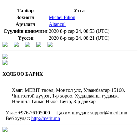
Талбар
Утга
Зохиогч
Michel Filion
Арчлагч
Altanzul
Сүүлийн шинэчлэл
2020 8-р сар 24, 08:53 (UTC)
Үүссэн
2020 8-р сар 24, 08:21 (UTC)
ХОЛБОО БАРИХ
Хаяг: MERIT төсөл, Монгол улс, Улаанбаатар-15160,
Чингэлтэй дүүрэг, 1-р хороо, Худалдааны гудамж,
Нэйшнл Таймс Ньюс Тауэр, 3-р давхар
Утас: +976-76105000
Цахим шуудан: support@merit.mn
Веб хуудас:
http://merit.mn