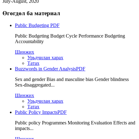
July-August, 2020
Өгөгдөл ба материал
Public Budgeting
PDF
Public Budgeting Budget Cycle Performance Budgeting
Accountability
Шинжих
Урьдчилан харах
Татах
Buzzwords in Gender Analysis
PDF
Sex and gender Bias and masculine bias Gender blindness
Sex-disaggregated...
Шинжих
Урьдчилан харах
Татах
Public Policy Impacts
PDF
Public policy Programmes Monitoring Evaluation Effects and
impacts...
Шинжих