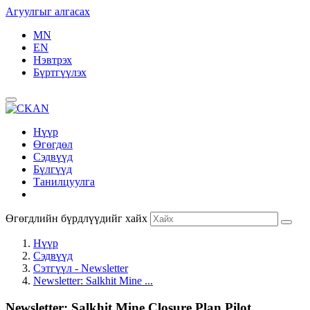
Агуулгыг алгасах
MN
EN
Нэвтрэх
Бүртгүүлэх
Нүүр
Өгөгдөл
Сэдвүүд
Бүлгүүд
Танилцуулга
Өгөгдлийн бүрдлүүдийг хайх
Нүүр
Сэдвүүд
Сэтгүүл - Newsletter
Newsletter: Salkhit Mine ...
Newsletter: Salkhit Mine Closure Plan Pilot