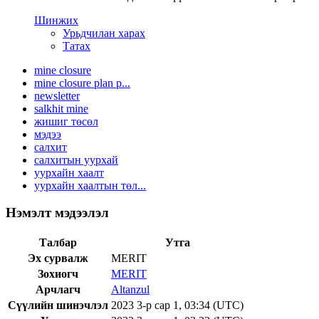
Шинжих
Урьдчилан харах
Татах
mine closure
mine closure plan p...
newsletter
salkhit mine
жишиг төсөл
мэдээ
салхит
салхитын уурхай
уурхайн хаалт
уурхайн хаалтын төл...
Нэмэлт мэдээлэл
Талбар
Утга
Эх сурвалж
MERIT
Зохиогч
MERIT
Арчлагч
Altanzul
Сүүлийн шинэчлэл
2023 3-р сар 1, 03:34 (UTC)