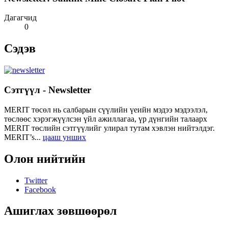
Дагагчид
0
Сэдэв
Сэтгүүл - Newsletter
MERIT төсөл нь салбарын сүүлийн үеийн мэдээ мэдээлэл,
төслөөс хэрэгжүүлсэн үйл ажиллагаа, үр дүнгийн талаарх
MERIT төслийн сэтгүүлийг улирал тутам хэвлэн нийтэлдэг.
MERIT’s...
цааш унших
Олон нийтийн
Twitter
Facebook
Ашиглах зөвшөөрөл