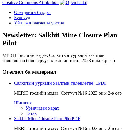
Creative Commons Attribution
Өгөгдлийн бүрдэл
Бүлгүүд
Үйл ажиллагааны урсгал
Newsletter: Salkhit Mine Closure Plan
Pilot
MERIT төслийн мэдээ: Салхитын уурхайн хаалтын
төлөвлөгөө боловсруулах жишиг төсөл 2023 оны 2-р сар
Өгөгдөл ба материал
Салхитын уурхайн хаалтын төлөвлөгөө ...
PDF
MERIT төслийн мэдээ: Сэтгүүл №16 2023 оны 2-р сар
Шинжих
Урьдчилан харах
Татах
Salkhit Mine Closure Plan Pilot
PDF
MERIT төслийн мэдээ: Сэтгүүл №16 2023 оны 2-р сар