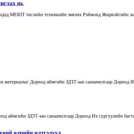
иглах нь
гчдад MERIT төслийн техникийн зөвлөх Рэймонд Жирвэйсийн за
тын материалыг Дорнод аймгийн ЗДТГ-ын санаачилгаар Дорнод И
нод аймгийн ЗДТГ-ын санаачилгаар Дорнод Их сургуулийн багта
ний өдрийн илтгэлүүд