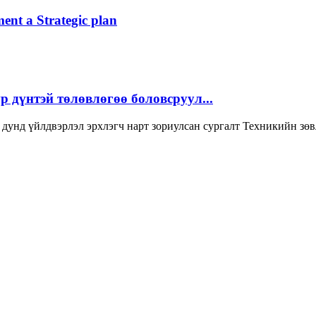
ent a Strategic plan
 үр дүнтэй төлөвлөгөө боловсруул...
дунд үйлдвэрлэл эрхлэгч нарт зориулсан сургалт Техникийн зөв