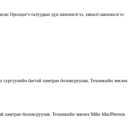
асан Оролцогч талуудын дүн шинжилгээ, хяналт-шинжилгээ
х сургуулийн багтай хамтран боловсруулав. Техникийн зөвлөх
й хамтран боловсруулав. Техникийн зөвлөх Mike MacPherson