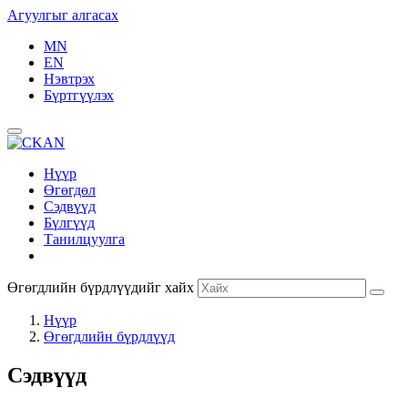
Агуулгыг алгасах
MN
EN
Нэвтрэх
Бүртгүүлэх
Нүүр
Өгөгдөл
Сэдвүүд
Бүлгүүд
Танилцуулга
Өгөгдлийн бүрдлүүдийг хайх
Нүүр
Өгөгдлийн бүрдлүүд
Сэдвүүд