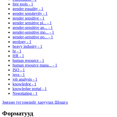
free tools
-
1
gender equality
-
1
gender sensitevity
-
1
gender sensitive
-
1
gender sensitive pl...
-
1
gender-sensitive an...
-
1
gender-sensitive mo...
-
1
gender-sensitive po...
-
1
geology
-
1
heavy industry
-
1
hr
-
1
HR
-
1
human resource
-
1
human resource mana...
-
1
ISO
-
1
java
-
1
job analysis
-
1
knowledeg
-
1
knowledge portal
-
1
Negotiating
-
1
Зөвхөн түгээмлийг харуулах Шошго
Форматууд