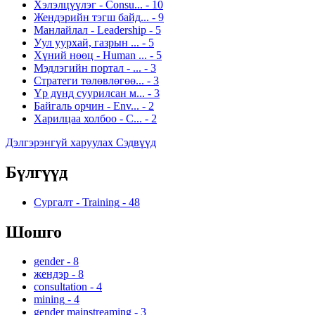
Хэлэлцүүлэг - Consu...
-
10
Жендэрийн тэгш байд...
-
9
Манлайлал - Leadership
-
5
Уул уурхай, газрын ...
-
5
Хүний нөөц - Human ...
-
5
Мэдлэгийн портал - ...
-
3
Стратеги төлөвлөгөө...
-
3
Үр дүнд суурилсан м...
-
3
Байгаль орчин - Env...
-
2
Харилцаа холбоо - C...
-
2
Дэлгэрэнгүй харуулах Сэдвүүд
Бүлгүүд
Сургалт - Training
-
48
Шошго
gender
-
8
жендэр
-
8
consultation
-
4
mining
-
4
gender mainstreaming
-
3