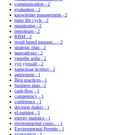
communication
-
2
evaluation
-
2
knowledge management
-
2
mine life cycle
-
2
monitoring
-
2
petroleum
-
2
RBM
-
2
result based manage...
-
2
strategic plan
-
2
манлайлал
-
2
төрийн алба
-
2
уул уурхай
-
2
харилцаа холбоо
-
2
agreement
-
1
Best practices
-
1
business plan
-
1
cash-flow
-
1
competency
-
1
conference
-
1
decision maker
-
1
eLearning
-
1
energy statistics
-
1
environmental consi...
-
1
Environmental Permits
-
1
exploration
-
1