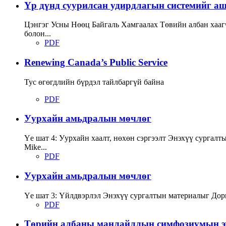
Үр дүнд суурилсан удирдлагын системийг аш
Цэнгэг Усны Нөөц Байгаль Хамгаалах Төвийн албан хаа
болон...
PDF
Renewing Canada’s Public Service
Тус өгөгдлийн бүрдэл тайлбаргүй байна
PDF
Уурхайн амьдралын мөчлөг
Үе шат 4: Уурхайн хаалт, нөхөн сэргээлт Энэхүү сургал
Mike...
PDF
Уурхайн амьдралын мөчлөг
Үе шат 3: Үйлдвэрлэл Энэхүү сургалтын материалыг Дор
PDF
Төрийн албаны манлайллын симфозиумын эх