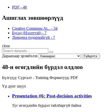
PDF
-
48
Ашиглах зөвшөөрлүүд
Creative Commons At...
-
34
Бусад (Нээлттэй)
-
7
Линценз тодорхойгүй
-
7
close
Дараахаар эрэмбэлэх
Гүйцэтгэ.
48-н өгөгдлийн бүрдэл олдлоо
Бүлгүүд:
Сургалт - Training
Форматууд:
PDF
Үр дүнг шүүх
Presentation #6: Post-decision activities
Тус өгөгдлийн бүрдэл тайлбаргүй байна