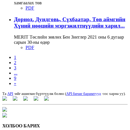
хамгаалах төв
PDF
Дорнод, Дундговь, Сүхбаатар, Төв аймгийн
Хүний нөөцийн мэргэжилтнүүдийн харил...
MERIT Tөслийн зөвлөх Бен Зиеглер 2021 оны 6 дугаар
сарын 30-ны өдөр
PDF
1
2
3
...
9
»
Та
API
-ийг ашиглан бүртгүүлж болно (
API бичиг баримтууд
-ээс харна уу).
ХОЛБОО БАРИХ