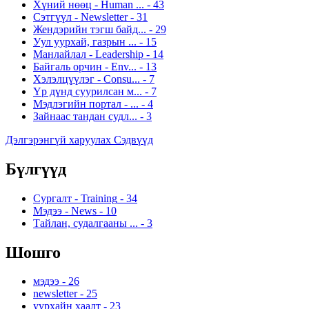
Хүний нөөц - Human ...
-
43
Сэтгүүл - Newsletter
-
31
Жендэрийн тэгш байд...
-
29
Уул уурхай, газрын ...
-
15
Манлайлал - Leadership
-
14
Байгаль орчин - Env...
-
13
Хэлэлцүүлэг - Consu...
-
7
Үр дүнд суурилсан м...
-
7
Мэдлэгийн портал - ...
-
4
Зайнаас тандан судл...
-
3
Дэлгэрэнгүй харуулах Сэдвүүд
Бүлгүүд
Сургалт - Training
-
34
Мэдээ - News
-
10
Тайлан, судалгааны ...
-
3
Шошго
мэдээ
-
26
newsletter
-
25
уурхайн хаалт
-
23