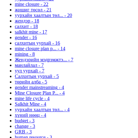
mine closure
-
22
жишиг төсөл
-
21
уурхайн хаалтын төл...
-
20
жендэр
-
18
салхит
-
18
salkhit mine
-
17
gender
-
16
салхитын уурхай
-
16
mine closure plan p...
-
14
mining
-
8
Жендэрийн мэдрэмжтэ...
-
7
манлайлал
-
7
уул уурхай
-
7
Салхитын уурхай
-
5
төрийн алба
-
5
gender mainstreaming
-
4
Mine Closure Plan P...
-
4
mine life cycle
-
4
Salkhit Mine
-
4
уурхайн хаалтын төл...
-
4
хүний нөөц
-
4
budget
-
3
change
-
3
GRB
-
3
human resource
-
3