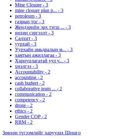
Mine Closure
-
3
mine closure plan p...
-
3
petroleum
-
3
газрын тос
-
3
Жендэрийн эрх тэгш ...
-
3
нөхөн сэргээлт
-
3
Салхит
-
3
уурхай
-
3
Уурхайн амьдралын м...
-
3
хамтын ажиллагаа
-
3
Хариуцлагатай уул у...
-
3
үнэлгээ
-
3
Accountability
-
2
accounting
-
2
cash budget
-
2
collaborative team ...
-
2
communication
-
2
competency
-
2
drone
-
2
ethics
-
2
Gender COP
-
2
RBM
-
2
Зөвхөн түгээмлийг харуулах Шошго