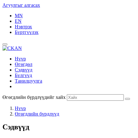
Агуулгыг алгасах
MN
EN
Нэвтрэх
Бүртгүүлэх
Нүүр
Өгөгдөл
Сэдвүүд
Бүлгүүд
Танилцуулга
Өгөгдлийн бүрдлүүдийг хайх
Нүүр
Өгөгдлийн бүрдлүүд
Сэдвүүд