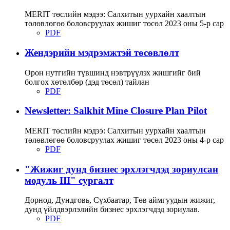
MERIT төслийн мэдээ: Салхитын уурхайн хаалтын
төлөвлөгөө боловсруулах жишиг төсөл 2023 оны 5-р сар
PDF
Жендэрийн мэдрэмжтэй төсөвлөлт
Орон нутгийн түвшинд нэвтрүүлэх жишгийг бий
болгох хөтөлбөр (дэд төсөл) тайлан
PDF
Newsletter: Salkhit Mine Closure Plan Pilot
MERIT төслийн мэдээ: Салхитын уурхайн хаалтын
төлөвлөгөө боловсруулах жишиг төсөл 2023 оны 4-р сар
PDF
"Жижиг дунд бизнес эрхлэгчдэд зориулсан
модуль III" сургалт
Дорнод, Дундговь, Сүхбаатар, Төв аймгуудын жижиг,
дунд үйлдвэрлэлийн бизнес эрхлэгчдэд зориулав.
PDF