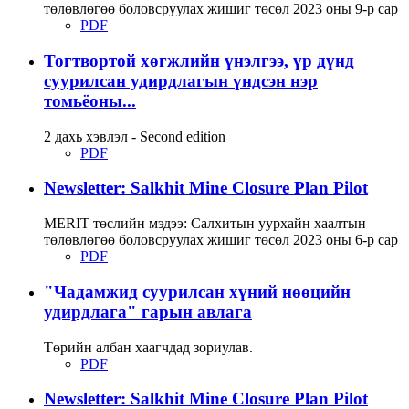
төлөвлөгөө боловсруулах жишиг төсөл 2023 оны 9-р сар
PDF
Тогтвортой хөгжлийн үнэлгээ, үр дүнд
суурилсан удирдлагын үндсэн нэр
томьёоны...
2 дахь хэвлэл - Second edition
PDF
Newsletter: Salkhit Mine Closure Plan Pilot
MERIT төслийн мэдээ: Салхитын уурхайн хаалтын
төлөвлөгөө боловсруулах жишиг төсөл 2023 оны 6-р сар
PDF
"Чадамжид суурилсан хүний нөөцийн
удирдлага" гарын авлага
Төрийн албан хаагчдад зориулав.
PDF
Newsletter: Salkhit Mine Closure Plan Pilot