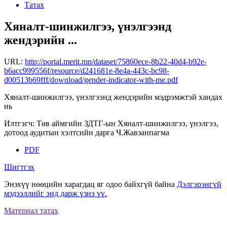
Татах
Хяналт-шинжилгээ, үнэлгээнд
жендэрийн ...
URL:
http://portal.merit.mn/dataset/75860ece-8b22-40d4-b92e-
b6acc999556f/resource/d241681e-8e4a-443c-bc98-
d00513b69fff/download/gender-indicator-with-me.pdf
Хяналт-шинжилгээ, үнэлгээнд жендэрийн мэдрэмжтэй хандах
нь
Илтгэгч: Төв аймгийн ЗДТГ-ын Хяналт-шинжилгээ, үнэлгээ,
дотоод аудитын хэлтсийн дарга Ч.Жавзанпагма
PDF
Шигтгэх
Энэхүү нөөцийн харагдац яг одоо байхгүй байна
Дэлгэрэнгүй
мэдээллийг энд дарж үзнэ үү.
Материал татах