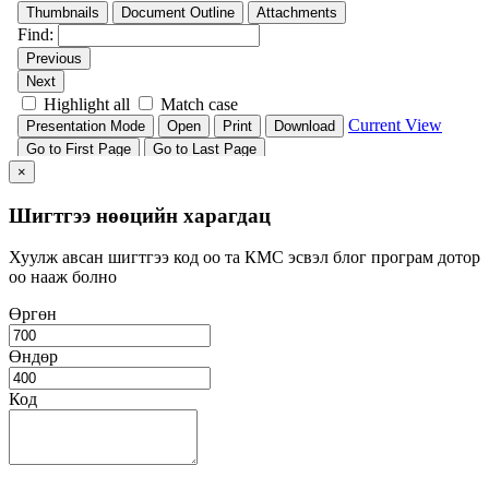
×
Шигтгээ нөөцийн харагдац
Хуулж авсан шигтгээ код оо та КМС эсвэл блог програм дотор
оо нааж болно
Өргөн
Өндөр
Код