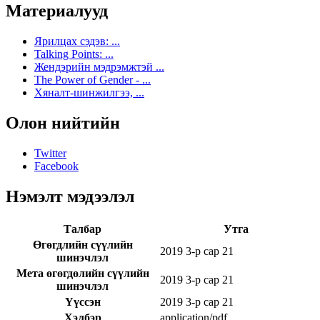
Материалууд
Ярилцах сэдэв: ...
Talking Points: ...
Жендэрийн мэдрэмжтэй ...
The Power of Gender - ...
Хяналт-шинжилгээ, ...
Олон нийтийн
Twitter
Facebook
Нэмэлт мэдээлэл
Талбар
Утга
Өгөгдлийн сүүлийн
2019 3-р сар 21
шинэчлэл
Мета өгөгдөлийн сүүлийн
2019 3-р сар 21
шинэчлэл
Үүссэн
2019 3-р сар 21
Хэлбэр
application/pdf