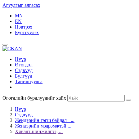
Агуулгыг алгасах
MN
EN
Нэвтрэх
Бүртгүүлэх
Нүүр
Өгөгдөл
Сэдвүүд
Бүлгүүд
Танилцуулга
Өгөгдлийн бүрдлүүдийг хайх
Нүүр
Сэдвүүд
Жендэрийн тэгш байдал - ...
Жендэрийн мэдрэмжтэй ...
Хяналт-шинжилгээ, ...