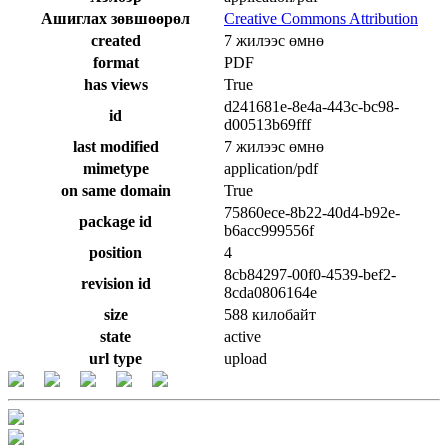
Ашиглах зөвшөөрөл
Creative Commons Attribution
created
7 жилээс өмнө
format
PDF
has views
True
d241681e-8e4a-443c-bc98-
id
d00513b69fff
last modified
7 жилээс өмнө
mimetype
application/pdf
on same domain
True
75860ece-8b22-40d4-b92e-
package id
b6acc999556f
position
4
8cb84297-00f0-4539-bef2-
revision id
8cda0806164e
size
588 килобайт
state
active
url type
upload