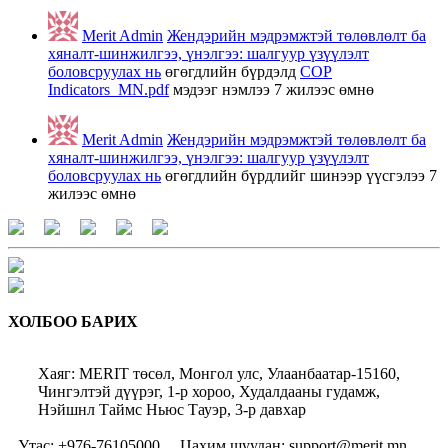
Merit Admin
Жендэрийн мэдрэмжтэй төлөвлөлт ба
хяналт-шинжилгээ, үнэлгээ: шалгуур үзүүлэлт
боловсруулах нь
өгөгдлийн бүрдэлд
COP
Indicators_MN.pdf
мэдээг нэмлээ
7 жилээс өмнө
Merit Admin
Жендэрийн мэдрэмжтэй төлөвлөлт ба
хяналт-шинжилгээ, үнэлгээ: шалгуур үзүүлэлт
боловсруулах нь
өгөгдлийн бүрдлийг шинээр үүсгэлээ
7
жилээс өмнө
ХОЛБОО БАРИХ
Хаяг: MERIT төсөл, Монгол улс, Улаанбаатар-15160,
Чингэлтэй дүүрэг, 1-р хороо, Худалдааны гудамж,
Нэйшнл Таймс Ньюс Тауэр, 3-р давхар
Утас: +976-76105000
Цахим шуудан: support@merit.mn