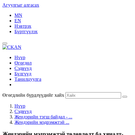
Агуулгыг алгасах
MN
EN
Нэвтрэх
Бүртгүүлэх
Нүүр
Өгөгдөл
Сэдвүүд
Бүлгүүд
Танилцуулга
Өгөгдлийн бүрдлүүдийг хайх
Нүүр
Сэдвүүд
Жендэрийн тэгш байдал - ...
Жендэрийн мэдрэмжтэй ...
Жендэрийн мэдрэмжтэй төлөвлөлт ба хяналт-