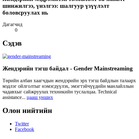
шинжилгээ, үнэлгээ: шалгуур үзүүлэлт
боловсруулах нь
Дагагчид
0
Сэдэв
Жендэрийн тэгш байдал - Gender Mainstreaming
Төрийн албан хаагчдын жендэрийн эрх тэгш байдлын талаарх
мэдлэг ойлголтыг нэмэгдүүлэх, эмэгтэйчүүдийн манлайллын
чадавхыг сайжруулах техникийн туслалцаа. Technical
assistance...
цааш унших
Олон нийтийн
Twitter
Facebook