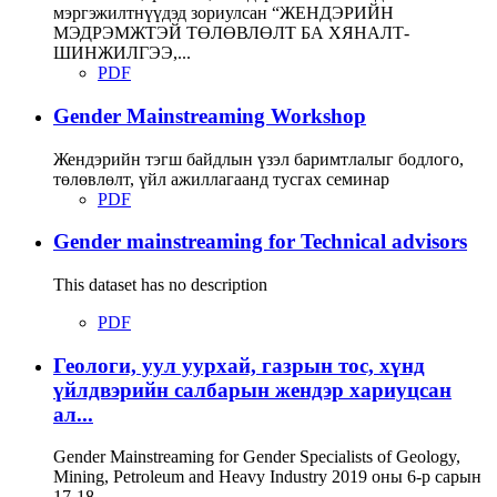
мэргэжилтнүүдэд зориулсан “ЖЕНДЭРИЙН
МЭДРЭМЖТЭЙ ТӨЛӨВЛӨЛТ БА ХЯНАЛТ-
ШИНЖИЛГЭЭ,...
PDF
Gender Mainstreaming Workshop
Жендэрийн тэгш байдлын үзэл баримтлалыг бодлого,
төлөвлөлт, үйл ажиллагаанд тусгах семинар
PDF
Gender mainstreaming for Technical advisors
This dataset has no description
PDF
Геологи, уул уурхай, газрын тос, хүнд
үйлдвэрийн салбарын жендэр хариуцсан
ал...
Gender Mainstreaming for Gender Specialists of Geology,
Mining, Petroleum and Heavy Industry 2019 оны 6-р сарын
17-18