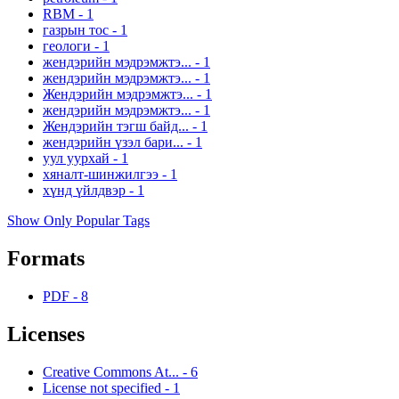
RBM
-
1
газрын тос
-
1
геологи
-
1
жендэрийн мэдрэмжтэ...
-
1
жендэрийн мэдрэмжтэ...
-
1
Жендэрийн мэдрэмжтэ...
-
1
жендэрийн мэдрэмжтэ...
-
1
Жендэрийн тэгш байд...
-
1
жендэрийн үзэл бари...
-
1
уул уурхай
-
1
хяналт-шинжилгээ
-
1
хүнд үйлдвэр
-
1
Show Only Popular Tags
Formats
PDF
-
8
Licenses
Creative Commons At...
-
6
License not specified
-
1