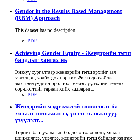
Gender in the Results Based Management
(RBM) Approach
This dataset has no description
PDF
Achieving Gender Equity - Жендэрийн тэгш
байдлыг хангах нь
Энэхүү сургалтаар жендэрийн тэгш эрхийг авч
хэлэлцэн, холбогдох нэр томьёог тодорхойлж,
эмэгтэйчүүдийн оролцоог нэмэгдүүлэхийн төлөөх
өөрчлөлтийг гардан хийх чадварыг...
PDF
Жендэрийн мэдрэмжтэй төлөвлөлт ба
хяналт-шинжилгээ, үнэлгээ: шалгуур
үзүүлэлт...
Төрийн байгууллагын бодлого төлөвлөлт, хяналт-
шинжилгээ, үнэлгээ, жендэрийн тэгш байдлыг хангах