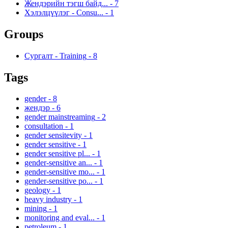
Жендэрийн тэгш байд...
-
7
Хэлэлцүүлэг - Consu...
-
1
Groups
Сургалт - Training
-
8
Tags
gender
-
8
жендэр
-
6
gender mainstreaming
-
2
consultation
-
1
gender sensitevity
-
1
gender sensitive
-
1
gender sensitive pl...
-
1
gender-sensitive an...
-
1
gender-sensitive mo...
-
1
gender-sensitive po...
-
1
geology
-
1
heavy industry
-
1
mining
-
1
monitoring and eval...
-
1
petroleum
-
1