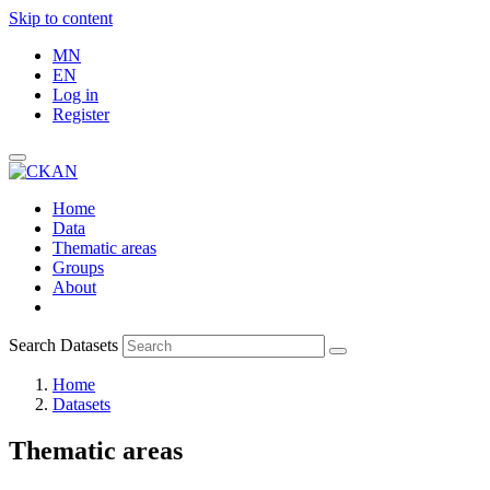
Skip to content
MN
EN
Log in
Register
Home
Data
Thematic areas
Groups
About
Search Datasets
Home
Datasets
Thematic areas