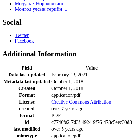
Модуль 3 Өөрчлөлтийн ...
Монгол улсын төрийн ...
Social
Twitter
Facebook
Additional Information
Field
Value
Data last updated
February 23, 2021
Metadata last updated
October 1, 2018
Created
October 1, 2018
Format
application/pdf
License
Creative Commons Attribution
created
over 7 years ago
format
PDF
id
c7740fa2-7d3f-4924-9f76-478c5eec30d8
last modified
over 5 years ago
mimetype
application/pdf