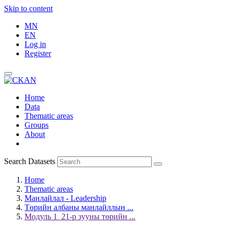
Skip to content
MN
EN
Log in
Register
Home
Data
Thematic areas
Groups
About
Search Datasets
Home
Thematic areas
Манлайлал - Leadership
Төрийн албаны манлайллын ...
Модуль 1_21-р зууны төрийн ...