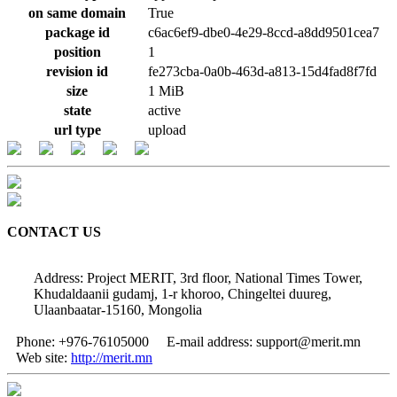
on same domain
True
package id
c6ac6ef9-dbe0-4e29-8ccd-a8dd9501cea7
position
1
revision id
fe273cba-0a0b-463d-a813-15d4fad8f7fd
size
1 MiB
state
active
url type
upload
CONTACT US
Address: Project MERIT, 3rd floor, National Times Tower,
Khudaldaanii gudamj, 1-r khoroo, Chingeltei duureg,
Ulaanbaatar-15160, Mongolia
Phone: +976-76105000
E-mail address: support@merit.mn
Web site:
http://merit.mn