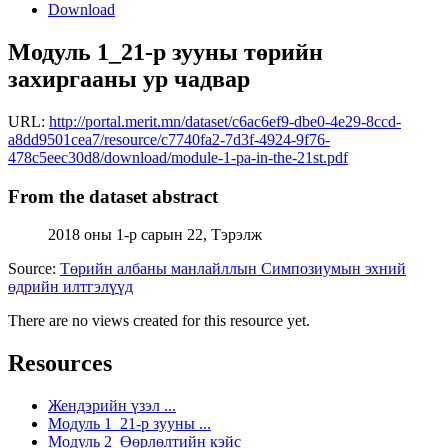
Download
Модуль 1_21-р зууны төрийн
захиргааны ур чадвар
URL:
http://portal.merit.mn/dataset/c6ac6ef9-dbe0-4e29-8ccd-
a8dd9501cea7/resource/c7740fa2-7d3f-4924-9f76-
478c5eec30d8/download/module-1-pa-in-the-21st.pdf
From the dataset abstract
2018 оны 1-р сарын 22, Тэрэлж
Source:
Төрийн албаны манлайллын Симпозиумын эхний
өдрийн илтгэлүүд
There are no views created for this resource yet.
Resources
Жендэрийн үзэл ...
Модуль 1_21-р зууны ...
Модуль 2_Өөрлөлтийн кэйс