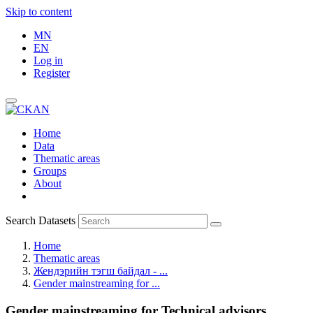
Skip to content
MN
EN
Log in
Register
Home
Data
Thematic areas
Groups
About
Search Datasets
Home
Thematic areas
Жендэрийн тэгш байдал - ...
Gender mainstreaming for ...
Gender mainstreaming for Technical advisors