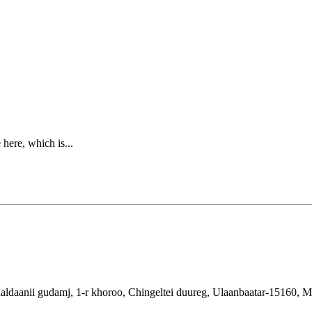
ere, which is...
aldaanii gudamj, 1-r khoroo, Chingeltei duureg, Ulaanbaatar-15160, 