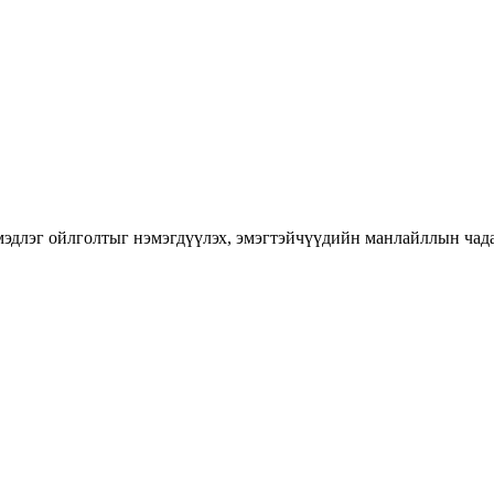
длэг ойлголтыг нэмэгдүүлэх, эмэгтэйчүүдийн манлайллын чадавхы