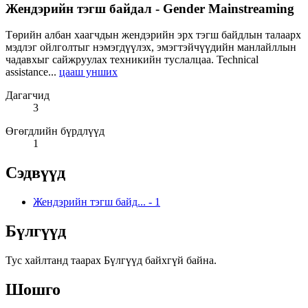
Жендэрийн тэгш байдал - Gender Mainstreaming
Төрийн албан хаагчдын жендэрийн эрх тэгш байдлын талаарх
мэдлэг ойлголтыг нэмэгдүүлэх, эмэгтэйчүүдийн манлайллын
чадавхыг сайжруулах техникийн туслалцаа. Technical
assistance...
цааш унших
Дагагчид
3
Өгөгдлийн бүрдлүүд
1
Сэдвүүд
Жендэрийн тэгш байд...
-
1
Бүлгүүд
Тус хайлтанд таарах Бүлгүүд байхгүй байна.
Шошго