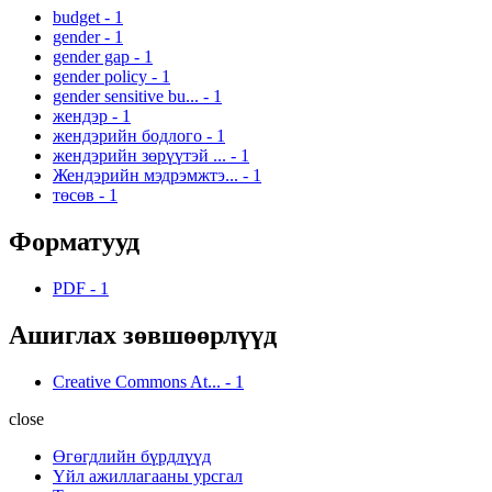
budget
-
1
gender
-
1
gender gap
-
1
gender policy
-
1
gender sensitive bu...
-
1
жендэр
-
1
жендэрийн бодлого
-
1
жендэрийн зөрүүтэй ...
-
1
Жендэрийн мэдрэмжтэ...
-
1
төсөв
-
1
Форматууд
PDF
-
1
Ашиглах зөвшөөрлүүд
Creative Commons At...
-
1
close
Өгөгдлийн бүрдлүүд
Үйл ажиллагааны урсгал