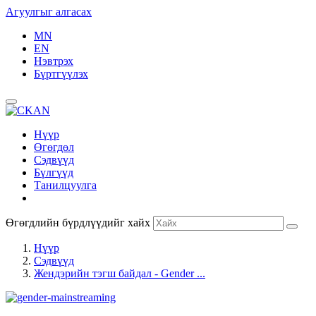
Агуулгыг алгасах
MN
EN
Нэвтрэх
Бүртгүүлэх
Нүүр
Өгөгдөл
Сэдвүүд
Бүлгүүд
Танилцуулга
Өгөгдлийн бүрдлүүдийг хайх
Нүүр
Сэдвүүд
Жендэрийн тэгш байдал - Gender ...