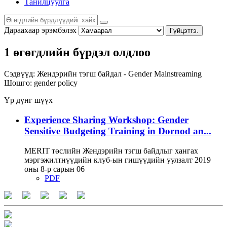
Танилцуулга
Дараахаар эрэмбэлэх
Гүйцэтгэ.
1 өгөгдлийн бүрдэл олдлоо
Сэдвүүд:
Жендэрийн тэгш байдал - Gender Mainstreaming
Шошго:
gender policy
Үр дүнг шүүх
Experience Sharing Workshop: Gender
Sensitive Budgeting Training in Dornod an...
MERIT төслийн Жендэрийн тэгш байдлыг хангах
мэргэжилтнүүдийн клуб-ын гишүүдийн уулзалт 2019
оны 8-р сарын 06
PDF