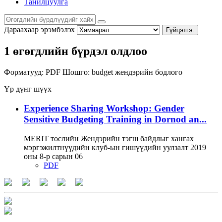
Танилцуулга
Дараахаар эрэмбэлэх
Гүйцэтгэ.
1 өгөгдлийн бүрдэл олдлоо
Форматууд:
PDF
Шошго:
budget
жендэрийн бодлого
Үр дүнг шүүх
Experience Sharing Workshop: Gender
Sensitive Budgeting Training in Dornod an...
MERIT төслийн Жендэрийн тэгш байдлыг хангах
мэргэжилтнүүдийн клуб-ын гишүүдийн уулзалт 2019
оны 8-р сарын 06
PDF