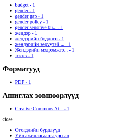
budget
-
1
gender
-
1
gender gap
-
1
gender policy
-
1
gender sensitive bu...
-
1
жендэр
-
1
жендэрийн бодлого
-
1
жендэрийн зөрүүтэй ...
-
1
Жендэрийн мэдрэмжтэ...
-
1
төсөв
-
1
Форматууд
PDF
-
1
Ашиглах зөвшөөрлүүд
Creative Commons At...
-
1
close
Өгөгдлийн бүрдлүүд
Үйл ажиллагааны урсгал