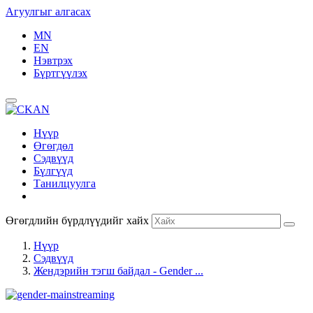
Агуулгыг алгасах
MN
EN
Нэвтрэх
Бүртгүүлэх
Нүүр
Өгөгдөл
Сэдвүүд
Бүлгүүд
Танилцуулга
Өгөгдлийн бүрдлүүдийг хайх
Нүүр
Сэдвүүд
Жендэрийн тэгш байдал - Gender ...