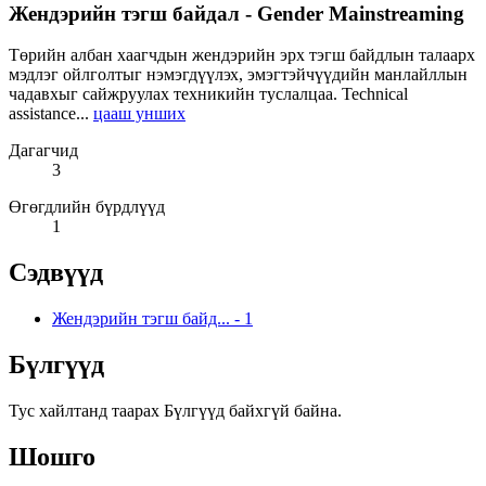
Жендэрийн тэгш байдал - Gender Mainstreaming
Төрийн албан хаагчдын жендэрийн эрх тэгш байдлын талаарх
мэдлэг ойлголтыг нэмэгдүүлэх, эмэгтэйчүүдийн манлайллын
чадавхыг сайжруулах техникийн туслалцаа. Technical
assistance...
цааш унших
Дагагчид
3
Өгөгдлийн бүрдлүүд
1
Сэдвүүд
Жендэрийн тэгш байд...
-
1
Бүлгүүд
Тус хайлтанд таарах Бүлгүүд байхгүй байна.
Шошго