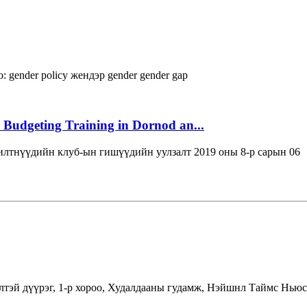
:
gender policy
жендэр
gender
gender gap
 Budgeting Training in Dornod an...
лтнүүдийн клуб-ын гишүүдийн уулзалт 2019 оны 8-р сарын 06
лтэй дүүрэг, 1-р хороо, Худалдааны гудамж, Нэйшнл Таймс Ньюс 