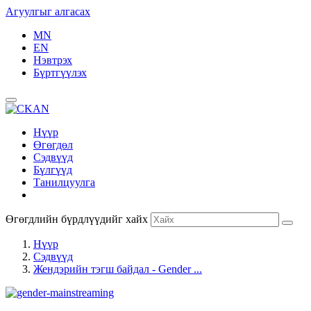
Агуулгыг алгасах
MN
EN
Нэвтрэх
Бүртгүүлэх
Нүүр
Өгөгдөл
Сэдвүүд
Бүлгүүд
Танилцуулга
Өгөгдлийн бүрдлүүдийг хайх
Нүүр
Сэдвүүд
Жендэрийн тэгш байдал - Gender ...