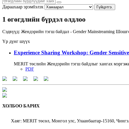
Дараахаар эрэмбэлэх
Гүйцэтгэ.
1 өгөгдлийн бүрдэл олдлоо
Сэдвүүд:
Жендэрийн тэгш байдал - Gender Mainstreaming
Шошго
Үр дүнг шүүх
Experience Sharing Workshop: Gender Sensitive
MERIT төслийн Жендэрийн тэгш байдлыг хангах мэргэжи
PDF
ХОЛБОО БАРИХ
Хаяг: MERIT төсөл, Монгол улс, Улаанбаатар-15160, Чингэ