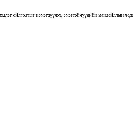
длэг ойлголтыг нэмэгдүүлэх, эмэгтэйчүүдийн манлайллын чадавхы