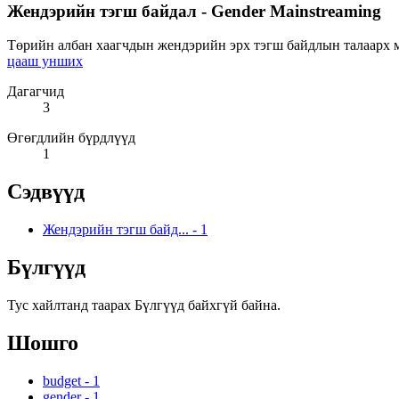
Жендэрийн тэгш байдал - Gender Mainstreaming
Төрийн албан хаагчдын жендэрийн эрх тэгш байдлын талаарх мэ
цааш унших
Дагагчид
3
Өгөгдлийн бүрдлүүд
1
Сэдвүүд
Жендэрийн тэгш байд...
-
1
Бүлгүүд
Тус хайлтанд таарах Бүлгүүд байхгүй байна.
Шошго
budget
-
1
gender
-
1