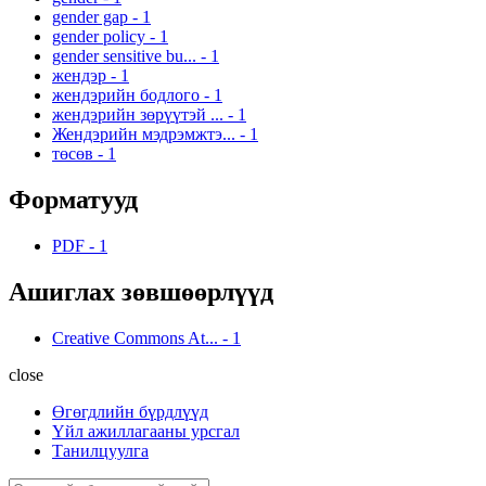
gender gap
-
1
gender policy
-
1
gender sensitive bu...
-
1
жендэр
-
1
жендэрийн бодлого
-
1
жендэрийн зөрүүтэй ...
-
1
Жендэрийн мэдрэмжтэ...
-
1
төсөв
-
1
Форматууд
PDF
-
1
Ашиглах зөвшөөрлүүд
Creative Commons At...
-
1
close
Өгөгдлийн бүрдлүүд
Үйл ажиллагааны урсгал
Танилцуулга