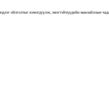
длэг ойлголтыг нэмэгдүүлэх, эмэгтэйчүүдийн манлайллын чадавхы