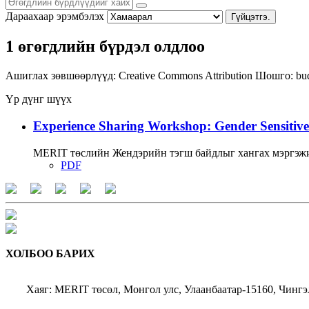
Дараахаар эрэмбэлэх
Гүйцэтгэ.
1 өгөгдлийн бүрдэл олдлоо
Ашиглах зөвшөөрлүүд:
Creative Commons Attribution
Шошго:
bu
Үр дүнг шүүх
Experience Sharing Workshop: Gender Sensitive
MERIT төслийн Жендэрийн тэгш байдлыг хангах мэргэжи
PDF
ХОЛБОО БАРИХ
Хаяг: MERIT төсөл, Монгол улс, Улаанбаатар-15160, Чингэ