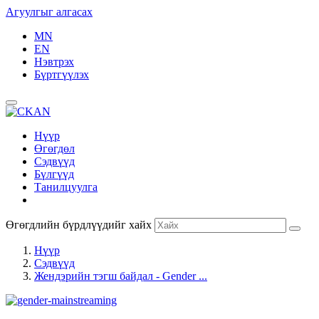
Агуулгыг алгасах
MN
EN
Нэвтрэх
Бүртгүүлэх
Нүүр
Өгөгдөл
Сэдвүүд
Бүлгүүд
Танилцуулга
Өгөгдлийн бүрдлүүдийг хайх
Нүүр
Сэдвүүд
Жендэрийн тэгш байдал - Gender ...