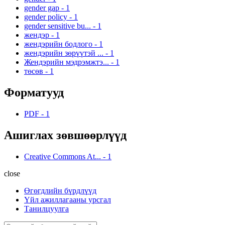
gender gap
-
1
gender policy
-
1
gender sensitive bu...
-
1
жендэр
-
1
жендэрийн бодлого
-
1
жендэрийн зөрүүтэй ...
-
1
Жендэрийн мэдрэмжтэ...
-
1
төсөв
-
1
Форматууд
PDF
-
1
Ашиглах зөвшөөрлүүд
Creative Commons At...
-
1
close
Өгөгдлийн бүрдлүүд
Үйл ажиллагааны урсгал
Танилцуулга