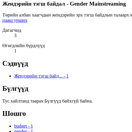
Жендэрийн тэгш байдал - Gender Mainstreaming
Төрийн албан хаагчдын жендэрийн эрх тэгш байдлын талаарх мэ
цааш унших
Дагагчид
3
Өгөгдлийн бүрдлүүд
1
Сэдвүүд
Жендэрийн тэгш байд...
-
1
Бүлгүүд
Тус хайлтанд таарах Бүлгүүд байхгүй байна.
Шошго
budget
-
1
gender
-
1