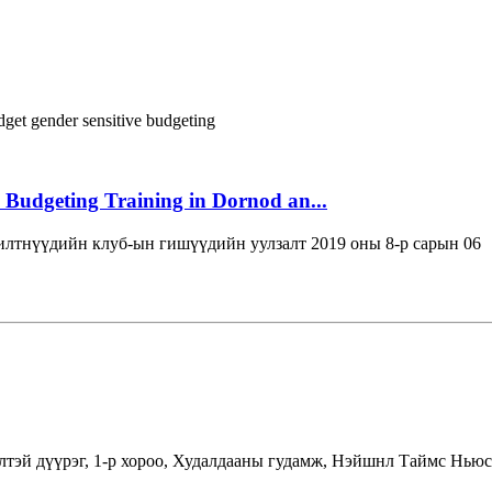
dget
gender sensitive budgeting
 Budgeting Training in Dornod an...
лтнүүдийн клуб-ын гишүүдийн уулзалт 2019 оны 8-р сарын 06
лтэй дүүрэг, 1-р хороо, Худалдааны гудамж, Нэйшнл Таймс Ньюс 