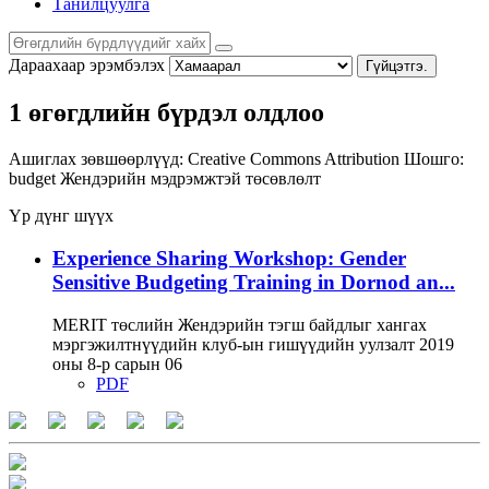
Танилцуулга
Дараахаар эрэмбэлэх
Гүйцэтгэ.
1 өгөгдлийн бүрдэл олдлоо
Ашиглах зөвшөөрлүүд:
Creative Commons Attribution
Шошго:
budget
Жендэрийн мэдрэмжтэй төсөвлөлт
Үр дүнг шүүх
Experience Sharing Workshop: Gender
Sensitive Budgeting Training in Dornod an...
MERIT төслийн Жендэрийн тэгш байдлыг хангах
мэргэжилтнүүдийн клуб-ын гишүүдийн уулзалт 2019
оны 8-р сарын 06
PDF