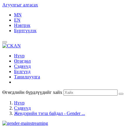
Агуулгыг алгасах
MN
EN
Нэвтрэх
Бүртгүүлэх
Нүүр
Өгөгдөл
Сэдвүүд
Бүлгүүд
Танилцуулга
Өгөгдлийн бүрдлүүдийг хайх
Нүүр
Сэдвүүд
Жендэрийн тэгш байдал - Gender ...