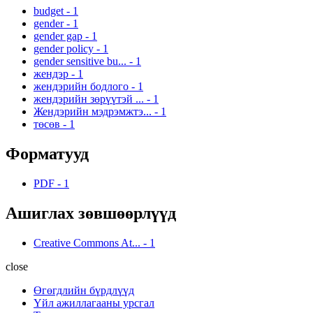
budget
-
1
gender
-
1
gender gap
-
1
gender policy
-
1
gender sensitive bu...
-
1
жендэр
-
1
жендэрийн бодлого
-
1
жендэрийн зөрүүтэй ...
-
1
Жендэрийн мэдрэмжтэ...
-
1
төсөв
-
1
Форматууд
PDF
-
1
Ашиглах зөвшөөрлүүд
Creative Commons At...
-
1
close
Өгөгдлийн бүрдлүүд
Үйл ажиллагааны урсгал