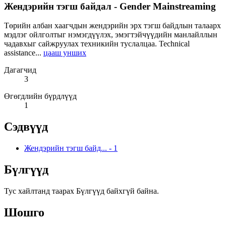
Жендэрийн тэгш байдал - Gender Mainstreaming
Төрийн албан хаагчдын жендэрийн эрх тэгш байдлын талаарх
мэдлэг ойлголтыг нэмэгдүүлэх, эмэгтэйчүүдийн манлайллын
чадавхыг сайжруулах техникийн туслалцаа. Technical
assistance...
цааш унших
Дагагчид
3
Өгөгдлийн бүрдлүүд
1
Сэдвүүд
Жендэрийн тэгш байд...
-
1
Бүлгүүд
Тус хайлтанд таарах Бүлгүүд байхгүй байна.
Шошго