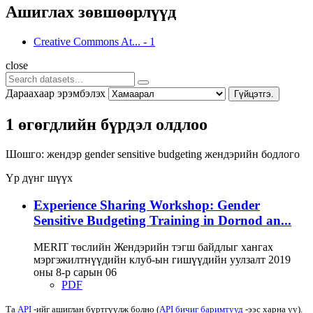
Ашиглах зөвшөөрлүүд
Creative Commons At...
-
1
close
Дараахаар эрэмбэлэх
Гүйцэтгэ.
1 өгөгдлийн бүрдэл олдлоо
Шошго:
жендэр
gender sensitive budgeting
жендэрийн бодлого
Үр дүнг шүүх
Experience Sharing Workshop: Gender
Sensitive Budgeting Training in Dornod an...
MERIT төслийн Жендэрийн тэгш байдлыг хангах
мэргэжилтнүүдийн клуб-ын гишүүдийн уулзалт 2019
оны 8-р сарын 06
PDF
Та
API
-ийг ашиглан бүртгүүлж болно (
API бичиг баримтууд
-ээс харна уу).