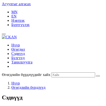
Агуулгыг алгасах
MN
EN
Нэвтрэх
Бүртгүүлэх
Нүүр
Өгөгдөл
Сэдвүүд
Бүлгүүд
Танилцуулга
Өгөгдлийн бүрдлүүдийг хайх
Нүүр
Өгөгдлийн бүрдлүүд
Сэдвүүд