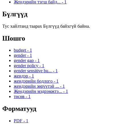
Жендэрийн тэгш байд...
-
1
Бүлгүүд
Тус хайлтанд таарах Бүлгүүд байхгүй байна.
Шошго
budget
-
1
gender
-
1
gender gap
-
1
gender policy
-
1
gender sensitive bu...
-
1
жендэр
-
1
жендэрийн бодлого
-
1
жендэрийн зөрүүтэй ...
-
1
Жендэрийн мэдрэмжтэ...
-
1
төсөв
-
1
Форматууд
PDF
-
1