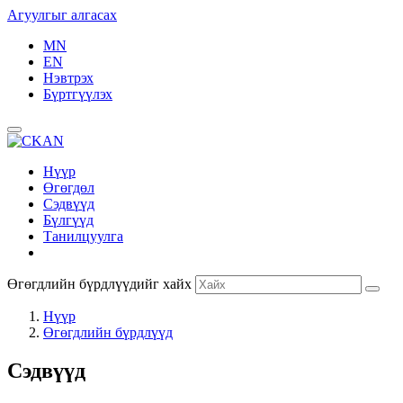
Агуулгыг алгасах
MN
EN
Нэвтрэх
Бүртгүүлэх
Нүүр
Өгөгдөл
Сэдвүүд
Бүлгүүд
Танилцуулга
Өгөгдлийн бүрдлүүдийг хайх
Нүүр
Өгөгдлийн бүрдлүүд
Сэдвүүд