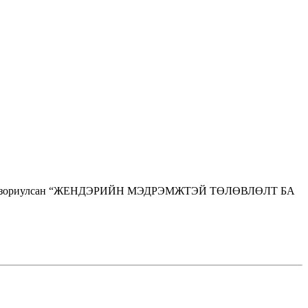
лтнүүдэд зориулсан “ЖЕНДЭРИЙН МЭДРЭМЖТЭЙ ТӨЛӨВЛӨЛТ БА