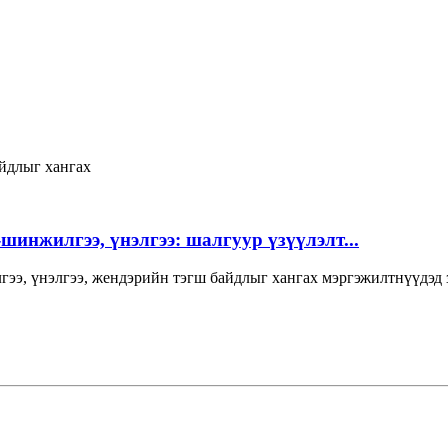
йдлыг хангах
инжилгээ, үнэлгээ: шалгуур үзүүлэлт...
нжилгээ, үнэлгээ, жендэрийн тэгш байдлыг хангах мэргэжи