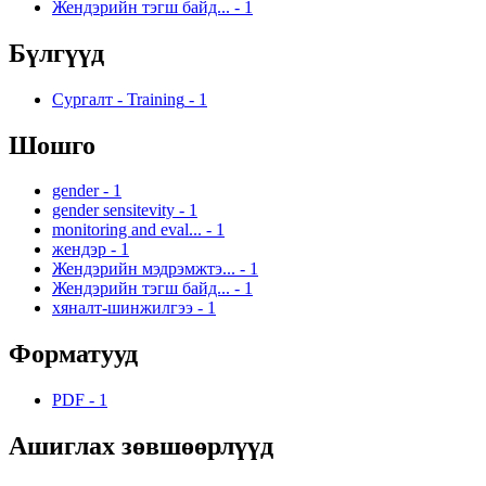
Жендэрийн тэгш байд...
-
1
Бүлгүүд
Сургалт - Training
-
1
Шошго
gender
-
1
gender sensitevity
-
1
monitoring and eval...
-
1
жендэр
-
1
Жендэрийн мэдрэмжтэ...
-
1
Жендэрийн тэгш байд...
-
1
хяналт-шинжилгээ
-
1
Форматууд
PDF
-
1
Ашиглах зөвшөөрлүүд