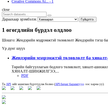
Creative Commons At...
-
1
close
Дараахаар эрэмбэлэх
Гүйцэтгэ.
1 өгөгдлийн бүрдэл олдлоо
Шошго:
Жендэрийн мэдрэмжтэй төлөвлөлт
Жендэрийн тэгш ба
Үр дүнг шүүх
Жендэрийн мэдрэмжтэй төлөвлөлт ба хяналт-ш
Төрийн байгууллагын бодлого төлөвлөлт, хяналт-ши
ХЯНАЛТ-ШИНЖИЛГЭЭ,...
PDF
Та
API
-ийг ашиглан бүртгүүлж болно (
API бичиг баримтууд
-ээс харна уу).