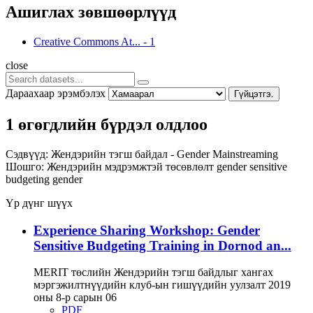
Ашиглах зөвшөөрлүүд
Creative Commons At...
-
1
close
Дараахаар эрэмбэлэх
Гүйцэтгэ.
1 өгөгдлийн бүрдэл олдлоо
Сэдвүүд:
Жендэрийн тэгш байдал - Gender Mainstreaming
Шошго:
Жендэрийн мэдрэмжтэй төсөвлөлт
gender sensitive
budgeting
gender
Үр дүнг шүүх
Experience Sharing Workshop: Gender
Sensitive Budgeting Training in Dornod an...
MERIT төслийн Жендэрийн тэгш байдлыг хангах
мэргэжилтнүүдийн клуб-ын гишүүдийн уулзалт 2019
оны 8-р сарын 06
PDF