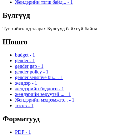
Жендэрийн тэгш байд...
-
1
Бүлгүүд
Тус хайлтанд таарах Бүлгүүд байхгүй байна.
Шошго
budget
-
1
gender
-
1
gender gap
-
1
gender policy
-
1
gender sensitive bu...
-
1
жендэр
-
1
жендэрийн бодлого
-
1
жендэрийн зөрүүтэй ...
-
1
Жендэрийн мэдрэмжтэ...
-
1
төсөв
-
1
Форматууд
PDF
-
1