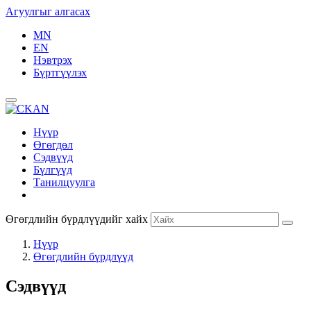
Агуулгыг алгасах
MN
EN
Нэвтрэх
Бүртгүүлэх
Нүүр
Өгөгдөл
Сэдвүүд
Бүлгүүд
Танилцуулга
Өгөгдлийн бүрдлүүдийг хайх
Нүүр
Өгөгдлийн бүрдлүүд
Сэдвүүд