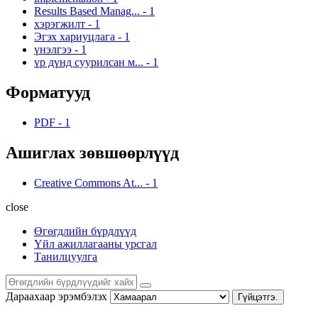
Results Based Manag...
-
1
хэрэгжилт
-
1
Эгэх хариуцлага
-
1
үнэлгээ
-
1
үр дүнд суурилсан м...
-
1
Форматууд
PDF
-
1
Ашиглах зөвшөөрлүүд
Creative Commons At...
-
1
close
Өгөгдлийн бүрдлүүд
Үйл ажиллагааны урсгал
Танилцуулга
Дараахаар эрэмбэлэх
Гүйцэтгэ.