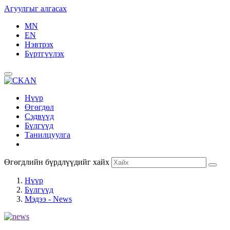
Агуулгыг алгасах
MN
EN
Нэвтрэх
Бүртгүүлэх
Нүүр
Өгөгдөл
Сэдвүүд
Бүлгүүд
Танилцуулга
Өгөгдлийн бүрдлүүдийг хайх
Нүүр
Бүлгүүд
Мэдээ - News