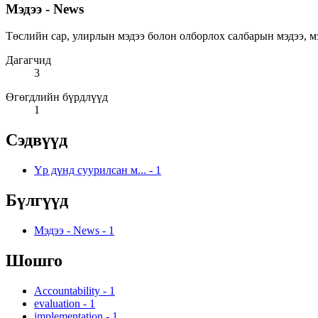
Мэдээ - News
Төслийн сар, улирлын мэдээ болон олборлох салбарын мэдээ, мэдээлэ
Дагагчид
3
Өгөгдлийн бүрдлүүд
1
Сэдвүүд
Үр дүнд суурилсан м...
-
1
Бүлгүүд
Мэдээ - News
-
1
Шошго
Accountability
-
1
evaluation
-
1
implementation
-
1