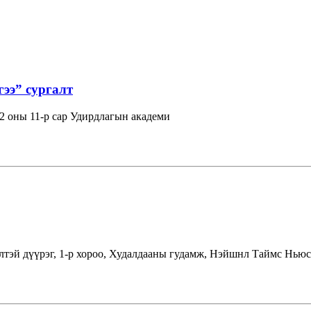
гээ” сургалт
 оны 11-р сар Удирдлагын академи
лтэй дүүрэг, 1-р хороо, Худалдааны гудамж, Нэйшнл Таймс Ньюс 