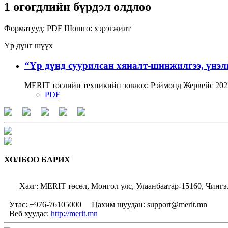
1 өгөгдлийн бүрдэл олдлоо
Форматууд:
PDF
Шошго:
хэрэгжилт
Үр дүнг шүүх
“Үр дүнд суурилсан хяналт-шинжилгээ, үнэл
MERIT төслийн техникийн зөвлөх: Рэймонд Жервейс 2022
PDF
ХОЛБОО БАРИХ
Хаяг: MERIT төсөл, Монгол улс, Улаанбаатар-15160, Чингэ
Утас: +976-76105000
Цахим шуудан: support@merit.mn
Веб хуудас:
http://merit.mn