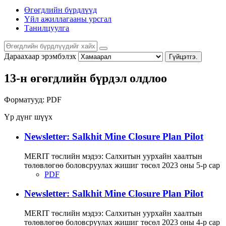
Өгөгдлийн бүрдлүүд
Үйл ажиллагааны урсгал
Танилцуулга
Дараахаар эрэмбэлэх
Гүйцэтгэ.
13-н өгөгдлийн бүрдэл олдлоо
Форматууд:
PDF
Үр дүнг шүүх
Newsletter: Salkhit Mine Closure Plan Pilot
MERIT төслийн мэдээ: Салхитын уурхайн хаалтын
төлөвлөгөө боловсруулах жишиг төсөл 2023 оны 5-р сар
PDF
Newsletter: Salkhit Mine Closure Plan Pilot
MERIT төслийн мэдээ: Салхитын уурхайн хаалтын
төлөвлөгөө боловсруулах жишиг төсөл 2023 оны 4-р сар