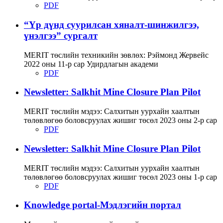
PDF
“Үр дүнд суурилсан хяналт-шинжилгээ,
үнэлгээ” сургалт
MERIT төслийн техникийн зөвлөх: Рэймонд Жервейс
2022 оны 11-р сар Удирдлагын академи
PDF
Newsletter: Salkhit Mine Closure Plan Pilot
MERIT төслийн мэдээ: Салхитын уурхайн хаалтын
төлөвлөгөө боловсруулах жишиг төсөл 2023 оны 2-р сар
PDF
Newsletter: Salkhit Mine Closure Plan Pilot
MERIT төслийн мэдээ: Салхитын уурхайн хаалтын
төлөвлөгөө боловсруулах жишиг төсөл 2023 оны 1-р сар
PDF
Knowledge portal-Мэдлэгийн портал