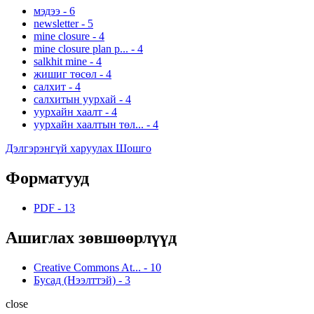
мэдээ
-
6
newsletter
-
5
mine closure
-
4
mine closure plan p...
-
4
salkhit mine
-
4
жишиг төсөл
-
4
салхит
-
4
салхитын уурхай
-
4
уурхайн хаалт
-
4
уурхайн хаалтын төл...
-
4
Дэлгэрэнгүй харуулах Шошго
Форматууд
PDF
-
13
Ашиглах зөвшөөрлүүд
Creative Commons At...
-
10
Бусад (Нээлттэй)
-
3
close