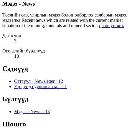
Мэдээ - News
Төслийн сар, улирлын мэдээ болон олборлох салбарын мэдээ,
мэдээлэл Recent news which are related with the current market
situation of the mining, minerals and mineral sector.
цааш унших
Дагагчид
3
Өгөгдлийн бүрдлүүд
13
Сэдвүүд
Сэтгүүл - Newsletter
-
12
Үр дүнд суурилсан м...
-
1
Бүлгүүд
Мэдээ - News
-
13
Шошго