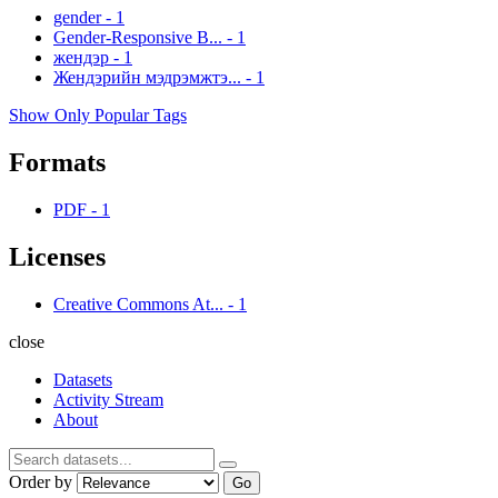
gender
-
1
Gender-Responsive B...
-
1
жендэр
-
1
Жендэрийн мэдрэмжтэ...
-
1
Show Only Popular Tags
Formats
PDF
-
1
Licenses
Creative Commons At...
-
1
close
Datasets
Activity Stream
About
Order by
Go