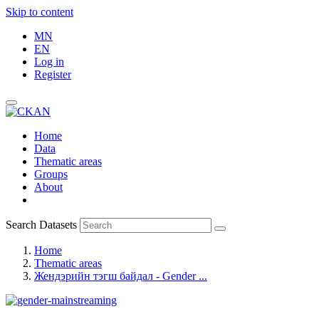
Skip to content
MN
EN
Log in
Register
Home
Data
Thematic areas
Groups
About
Search Datasets
Home
Thematic areas
Жендэрийн тэгш байдал - Gender ...