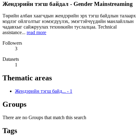
Жендэрийн тэгш байдал - Gender Mainstreaming
Төрийн албан хаагчдын жендэрийн эрх тэгш байдлын талаарх
мэдлэг ойлголтыг нэмэгдүүлэх, эмэгтэйчүүдийн манлайллын
чадавхыг сайжруулах техникийн туслалцаа. Technical
assistance...
read more
Followers
3
Datasets
1
Thematic areas
Жендэрийн тэгш байд...
-
1
Groups
There are no Groups that match this search
Tags