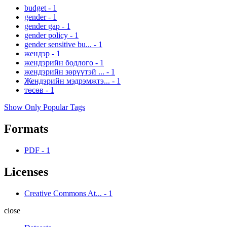
budget
-
1
gender
-
1
gender gap
-
1
gender policy
-
1
gender sensitive bu...
-
1
жендэр
-
1
жендэрийн бодлого
-
1
жендэрийн зөрүүтэй ...
-
1
Жендэрийн мэдрэмжтэ...
-
1
төсөв
-
1
Show Only Popular Tags
Formats
PDF
-
1
Licenses
Creative Commons At...
-
1
close