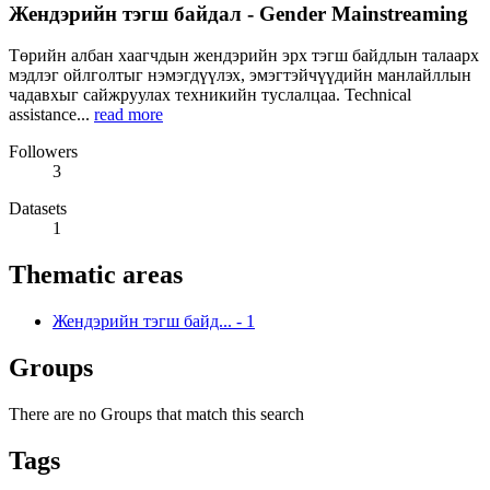
Жендэрийн тэгш байдал - Gender Mainstreaming
Төрийн албан хаагчдын жендэрийн эрх тэгш байдлын талаарх
мэдлэг ойлголтыг нэмэгдүүлэх, эмэгтэйчүүдийн манлайллын
чадавхыг сайжруулах техникийн туслалцаа. Technical
assistance...
read more
Followers
3
Datasets
1
Thematic areas
Жендэрийн тэгш байд...
-
1
Groups
There are no Groups that match this search
Tags