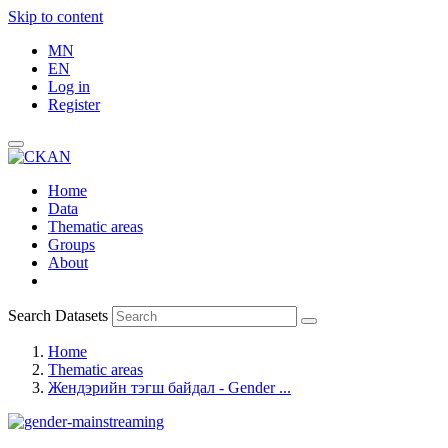
Skip to content
MN
EN
Log in
Register
Home
Data
Thematic areas
Groups
About
Search Datasets
Home
Thematic areas
Жендэрийн тэгш байдал - Gender ...