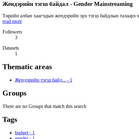
Жендэрийн тэгш байдал - Gender Mainstreaming
Төрийн албан хаагчдын жендэрийн эрх тэгш байдлын талаарх мэ
read more
Followers
3
Datasets
1
Thematic areas
Жендэрийн тэгш байд...
-
1
Groups
There are no Groups that match this search
Tags
budget
-
1
gender
-
1