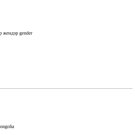
ap
жендэр
gender
Mongolia