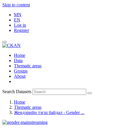
Skip to content
MN
EN
Log in
Register
Home
Data
Thematic areas
Groups
About
Search Datasets
Home
Thematic areas
Жендэрийн тэгш байдал - Gender ...