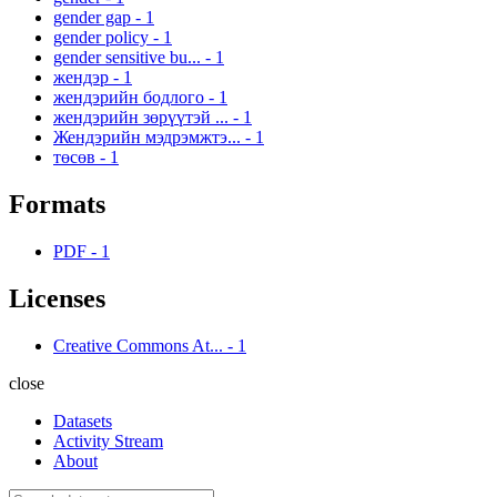
gender gap
-
1
gender policy
-
1
gender sensitive bu...
-
1
жендэр
-
1
жендэрийн бодлого
-
1
жендэрийн зөрүүтэй ...
-
1
Жендэрийн мэдрэмжтэ...
-
1
төсөв
-
1
Formats
PDF
-
1
Licenses
Creative Commons At...
-
1
close
Datasets
Activity Stream
About