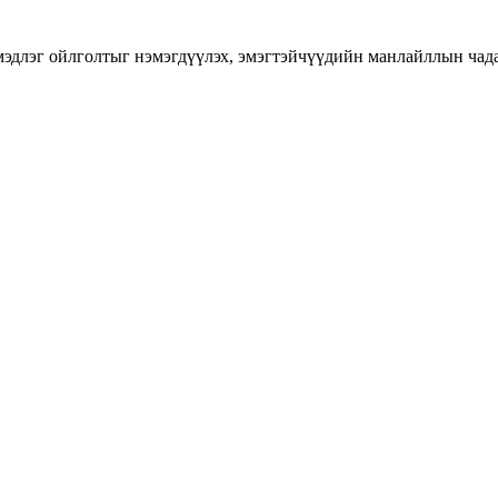
длэг ойлголтыг нэмэгдүүлэх, эмэгтэйчүүдийн манлайллын чадавхы