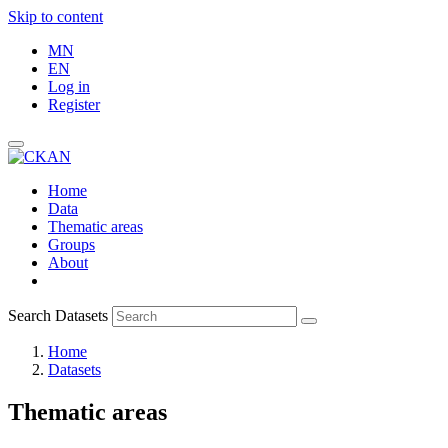
Skip to content
MN
EN
Log in
Register
Home
Data
Thematic areas
Groups
About
Search Datasets
Home
Datasets
Thematic areas