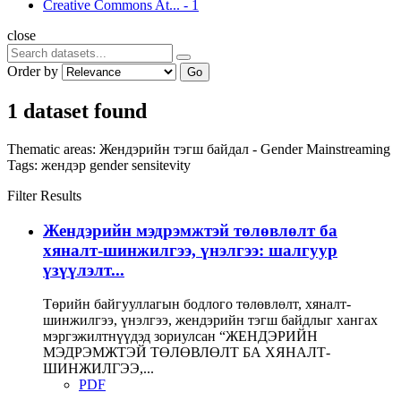
Creative Commons At...
-
1
close
Order by
Go
1 dataset found
Thematic areas:
Жендэрийн тэгш байдал - Gender Mainstreaming
Tags:
жендэр
gender sensitevity
Filter Results
Жендэрийн мэдрэмжтэй төлөвлөлт ба
хяналт-шинжилгээ, үнэлгээ: шалгуур
үзүүлэлт...
Төрийн байгууллагын бодлого төлөвлөлт, хяналт-
шинжилгээ, үнэлгээ, жендэрийн тэгш байдлыг хангах
мэргэжилтнүүдэд зориулсан “ЖЕНДЭРИЙН
МЭДРЭМЖТЭЙ ТӨЛӨВЛӨЛТ БА ХЯНАЛТ-
ШИНЖИЛГЭЭ,...
PDF