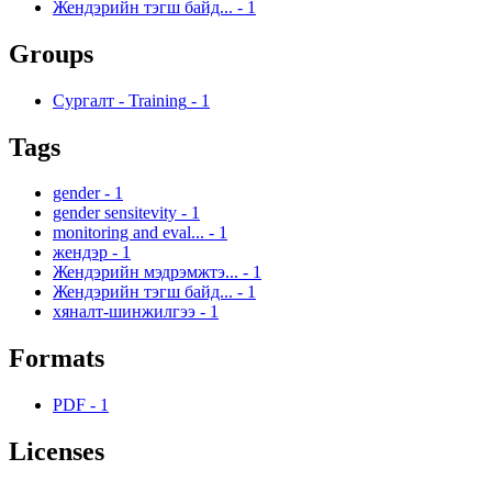
Жендэрийн тэгш байд...
-
1
Groups
Сургалт - Training
-
1
Tags
gender
-
1
gender sensitevity
-
1
monitoring and eval...
-
1
жендэр
-
1
Жендэрийн мэдрэмжтэ...
-
1
Жендэрийн тэгш байд...
-
1
хяналт-шинжилгээ
-
1
Formats
PDF
-
1
Licenses