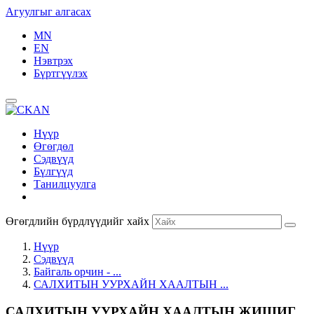
Агуулгыг алгасах
MN
EN
Нэвтрэх
Бүртгүүлэх
Нүүр
Өгөгдөл
Сэдвүүд
Бүлгүүд
Танилцуулга
Өгөгдлийн бүрдлүүдийг хайх
Нүүр
Сэдвүүд
Байгаль орчин - ...
САЛХИТЫН УУРХАЙН ХААЛТЫН ...
САЛХИТЫН УУРХАЙН ХААЛТЫН ЖИШИГ