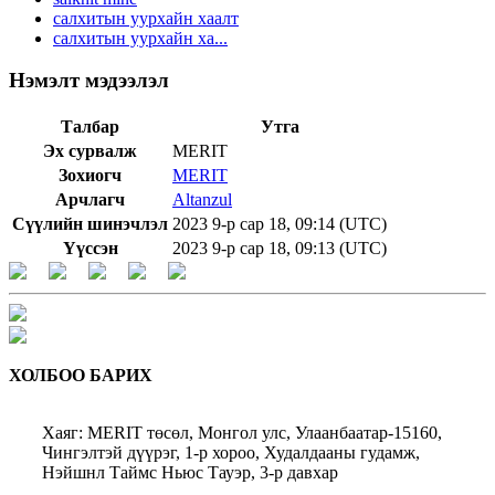
салхитын уурхайн хаалт
салхитын уурхайн ха...
Нэмэлт мэдээлэл
Талбар
Утга
Эх сурвалж
MERIT
Зохиогч
MERIT
Арчлагч
Altanzul
Сүүлийн шинэчлэл
2023 9-р сар 18, 09:14 (UTC)
Үүссэн
2023 9-р сар 18, 09:13 (UTC)
ХОЛБОО БАРИХ
Хаяг: MERIT төсөл, Монгол улс, Улаанбаатар-15160,
Чингэлтэй дүүрэг, 1-р хороо, Худалдааны гудамж,
Нэйшнл Таймс Ньюс Тауэр, 3-р давхар