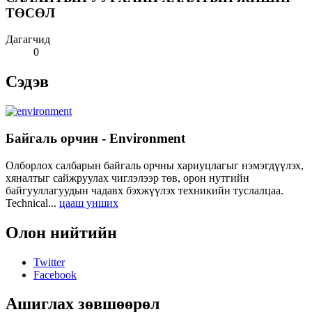
ТӨСӨЛ
Дагагчид
0
Сэдэв
Байгаль орчин - Environment
Олборлох салбарын байгаль орчны хариуцлагыг нэмэгдүүлэх,
хяналтыг сайжруулах чиглэлээр төв, орон нутгийн
байгууллагуудын чадавх бэхжүүлэх техникийн туслалцаа.
Technical...
цааш унших
Олон нийтийн
Twitter
Facebook
Ашиглах зөвшөөрөл