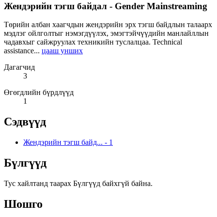
Жендэрийн тэгш байдал - Gender Mainstreaming
Төрийн албан хаагчдын жендэрийн эрх тэгш байдлын талаарх
мэдлэг ойлголтыг нэмэгдүүлэх, эмэгтэйчүүдийн манлайллын
чадавхыг сайжруулах техникийн туслалцаа. Technical
assistance...
цааш унших
Дагагчид
3
Өгөгдлийн бүрдлүүд
1
Сэдвүүд
Жендэрийн тэгш байд...
-
1
Бүлгүүд
Тус хайлтанд таарах Бүлгүүд байхгүй байна.
Шошго