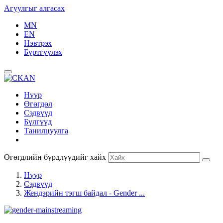
Агуулгыг алгасах
MN
EN
Нэвтрэх
Бүртгүүлэх
Нүүр
Өгөгдөл
Сэдвүүд
Бүлгүүд
Танилцуулга
Өгөгдлийн бүрдлүүдийг хайх
Нүүр
Сэдвүүд
Жендэрийн тэгш байдал - Gender ...