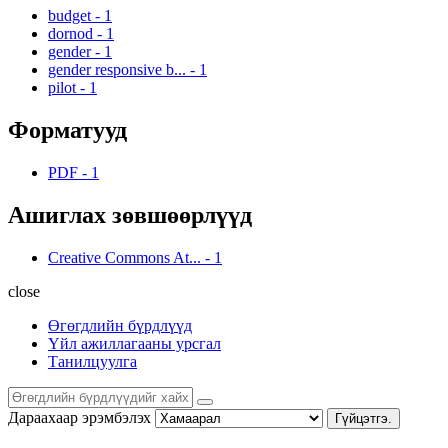
budget
-
1
dornod
-
1
gender
-
1
gender responsive b...
-
1
pilot
-
1
Форматууд
PDF
-
1
Ашиглах зөвшөөрлүүд
Creative Commons At...
-
1
close
Өгөгдлийн бүрдлүүд
Үйл ажиллагааны урсгал
Танилцуулга
Дараахаар эрэмбэлэх
Гүйцэтгэ.