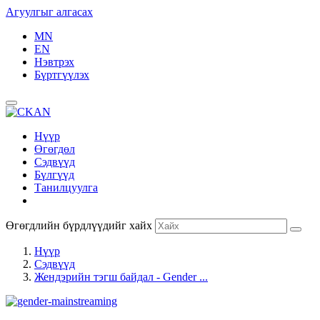
Агуулгыг алгасах
MN
EN
Нэвтрэх
Бүртгүүлэх
Нүүр
Өгөгдөл
Сэдвүүд
Бүлгүүд
Танилцуулга
Өгөгдлийн бүрдлүүдийг хайх
Нүүр
Сэдвүүд
Жендэрийн тэгш байдал - Gender ...