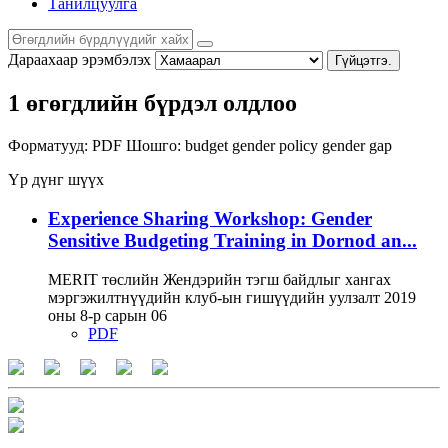
Танилцуулга
Дараахаар эрэмбэлэх
Гүйцэтгэ.
1 өгөгдлийн бүрдэл олдлоо
Форматууд:
PDF
Шошго:
budget
gender policy
gender gap
Үр дүнг шүүх
Experience Sharing Workshop: Gender
Sensitive Budgeting Training in Dornod an...
MERIT төслийн Жендэрийн тэгш байдлыг хангах
мэргэжилтнүүдийн клуб-ын гишүүдийн уулзалт 2019
оны 8-р сарын 06
PDF