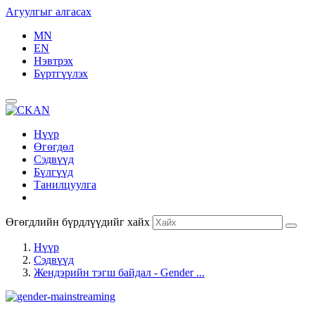
Агуулгыг алгасах
MN
EN
Нэвтрэх
Бүртгүүлэх
Нүүр
Өгөгдөл
Сэдвүүд
Бүлгүүд
Танилцуулга
Өгөгдлийн бүрдлүүдийг хайх
Нүүр
Сэдвүүд
Жендэрийн тэгш байдал - Gender ...