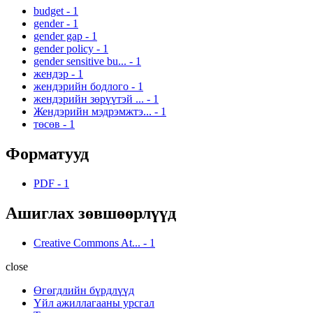
budget
-
1
gender
-
1
gender gap
-
1
gender policy
-
1
gender sensitive bu...
-
1
жендэр
-
1
жендэрийн бодлого
-
1
жендэрийн зөрүүтэй ...
-
1
Жендэрийн мэдрэмжтэ...
-
1
төсөв
-
1
Форматууд
PDF
-
1
Ашиглах зөвшөөрлүүд
Creative Commons At...
-
1
close
Өгөгдлийн бүрдлүүд
Үйл ажиллагааны урсгал