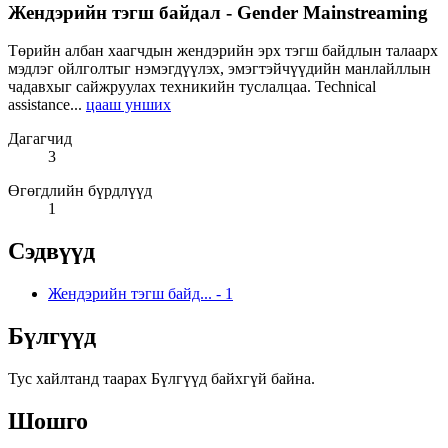
Жендэрийн тэгш байдал - Gender Mainstreaming
Төрийн албан хаагчдын жендэрийн эрх тэгш байдлын талаарх
мэдлэг ойлголтыг нэмэгдүүлэх, эмэгтэйчүүдийн манлайллын
чадавхыг сайжруулах техникийн туслалцаа. Technical
assistance...
цааш унших
Дагагчид
3
Өгөгдлийн бүрдлүүд
1
Сэдвүүд
Жендэрийн тэгш байд...
-
1
Бүлгүүд
Тус хайлтанд таарах Бүлгүүд байхгүй байна.
Шошго