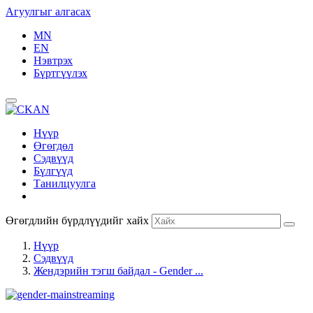
Агуулгыг алгасах
MN
EN
Нэвтрэх
Бүртгүүлэх
Нүүр
Өгөгдөл
Сэдвүүд
Бүлгүүд
Танилцуулга
Өгөгдлийн бүрдлүүдийг хайх
Нүүр
Сэдвүүд
Жендэрийн тэгш байдал - Gender ...