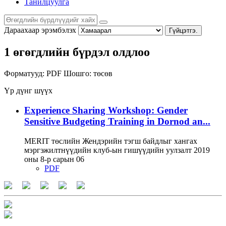
Танилцуулга
Дараахаар эрэмбэлэх
Гүйцэтгэ.
1 өгөгдлийн бүрдэл олдлоо
Форматууд:
PDF
Шошго:
төсөв
Үр дүнг шүүх
Experience Sharing Workshop: Gender
Sensitive Budgeting Training in Dornod an...
MERIT төслийн Жендэрийн тэгш байдлыг хангах
мэргэжилтнүүдийн клуб-ын гишүүдийн уулзалт 2019
оны 8-р сарын 06
PDF