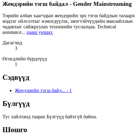
Жендэрийн тэгш байдал - Gender Mainstreaming
Төрийн албан хаагчдын жендэрийн эрх тэгш байдлын талаарх
мэдлэг ойлголтыг нэмэгдүүлэх, эмэгтэйчүүдийн манлайллын
чадавхыг сайжруулах техникийн туслалцаа. Technical
assistance...
цааш унших
Дагагчид
3
Өгөгдлийн бүрдлүүд
1
Сэдвүүд
Жендэрийн тэгш байд...
-
1
Бүлгүүд
Тус хайлтанд таарах Бүлгүүд байхгүй байна.
Шошго