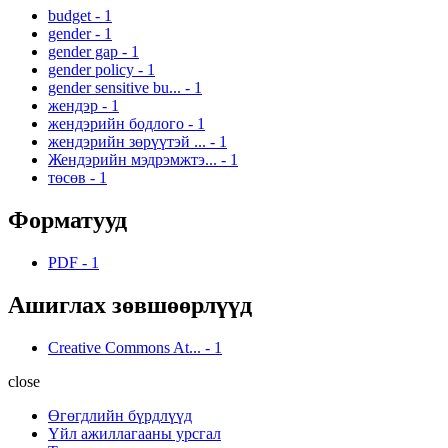
budget
-
1
gender
-
1
gender gap
-
1
gender policy
-
1
gender sensitive bu...
-
1
жендэр
-
1
жендэрийн бодлого
-
1
жендэрийн зөрүүтэй ...
-
1
Жендэрийн мэдрэмжтэ...
-
1
төсөв
-
1
Форматууд
PDF
-
1
Ашиглах зөвшөөрлүүд
Creative Commons At...
-
1
close
Өгөгдлийн бүрдлүүд
Үйл ажиллагааны урсгал