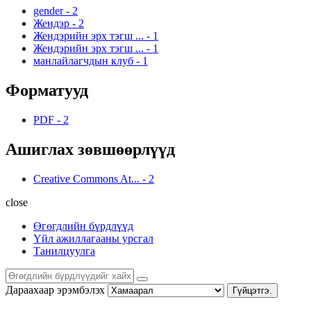
gender
-
2
Жендэр
-
2
Жендэрийн эрх тэгш ...
-
1
Жендэрийн эрх тэгш ...
-
1
манлайлагчдын клуб
-
1
Форматууд
PDF
-
2
Ашиглах зөвшөөрлүүд
Creative Commons At...
-
2
close
Өгөгдлийн бүрдлүүд
Үйл ажиллагааны урсгал
Танилцуулга
Дараахаар эрэмбэлэх
Гүйцэтгэ.