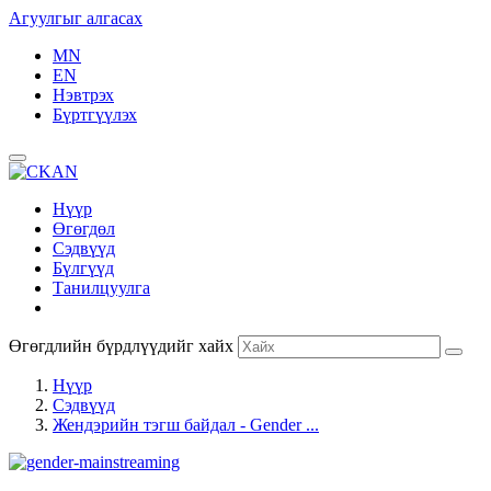
Агуулгыг алгасах
MN
EN
Нэвтрэх
Бүртгүүлэх
Нүүр
Өгөгдөл
Сэдвүүд
Бүлгүүд
Танилцуулга
Өгөгдлийн бүрдлүүдийг хайх
Нүүр
Сэдвүүд
Жендэрийн тэгш байдал - Gender ...