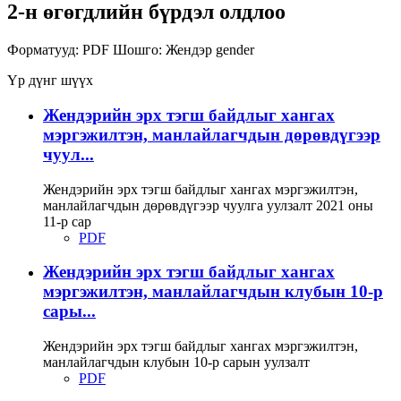
2-н өгөгдлийн бүрдэл олдлоо
Форматууд:
PDF
Шошго:
Жендэр
gender
Үр дүнг шүүх
Жендэрийн эрх тэгш байдлыг хангах
мэргэжилтэн, манлайлагчдын дөрөвдүгээр
чуул...
Жендэрийн эрх тэгш байдлыг хангах мэргэжилтэн,
манлайлагчдын дөрөвдүгээр чуулга уулзалт 2021 оны
11-р сар
PDF
Жендэрийн эрх тэгш байдлыг хангах
мэргэжилтэн, манлайлагчдын клубын 10-р
сары...
Жендэрийн эрх тэгш байдлыг хангах мэргэжилтэн,
манлайлагчдын клубын 10-р сарын уулзалт
PDF