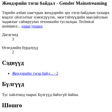
Жендэрийн тэгш байдал - Gender Mainstreaming
Төрийн албан хаагчдын жендэрийн эрх тэгш байдлын талаарх
мэдлэг ойлголтыг нэмэгдүүлэх, эмэгтэйчүүдийн манлайллын
чадавхыг сайжруулах техникийн туслалцаа. Technical
assistance...
цааш унших
Дагагчид
3
Өгөгдлийн бүрдлүүд
2
Сэдвүүд
Жендэрийн тэгш байд...
-
2
Бүлгүүд
Тус хайлтанд таарах Бүлгүүд байхгүй байна.
Шошго