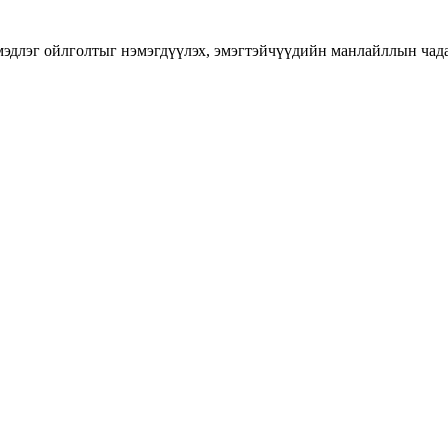
длэг ойлголтыг нэмэгдүүлэх, эмэгтэйчүүдийн манлайллын чадавхы