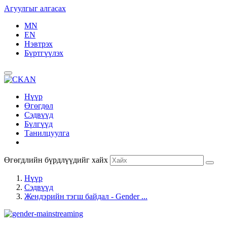
Агуулгыг алгасах
MN
EN
Нэвтрэх
Бүртгүүлэх
Нүүр
Өгөгдөл
Сэдвүүд
Бүлгүүд
Танилцуулга
Өгөгдлийн бүрдлүүдийг хайх
Нүүр
Сэдвүүд
Жендэрийн тэгш байдал - Gender ...