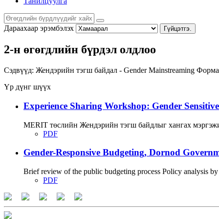
Танилцуулга
Дараахаар эрэмбэлэх
Гүйцэтгэ.
2-н өгөгдлийн бүрдэл олдлоо
Сэдвүүд:
Жендэрийн тэгш байдал - Gender Mainstreaming
Форма
Үр дүнг шүүх
Experience Sharing Workshop: Gender Sensitive
MERIT төслийн Жендэрийн тэгш байдлыг хангах мэргэжи
PDF
Gender-Responsive Budgeting, Dornod Governmen
Brief review of the public budgeting process Policy analysis by
PDF