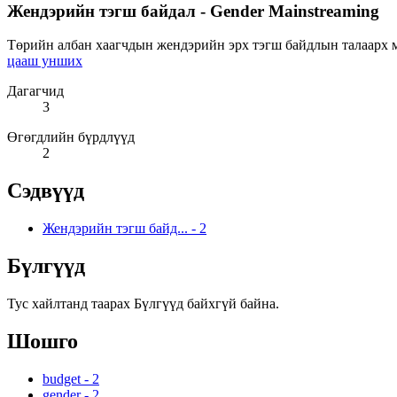
Жендэрийн тэгш байдал - Gender Mainstreaming
Төрийн албан хаагчдын жендэрийн эрх тэгш байдлын талаарх мэ
цааш унших
Дагагчид
3
Өгөгдлийн бүрдлүүд
2
Сэдвүүд
Жендэрийн тэгш байд...
-
2
Бүлгүүд
Тус хайлтанд таарах Бүлгүүд байхгүй байна.
Шошго
budget
-
2
gender
-
2