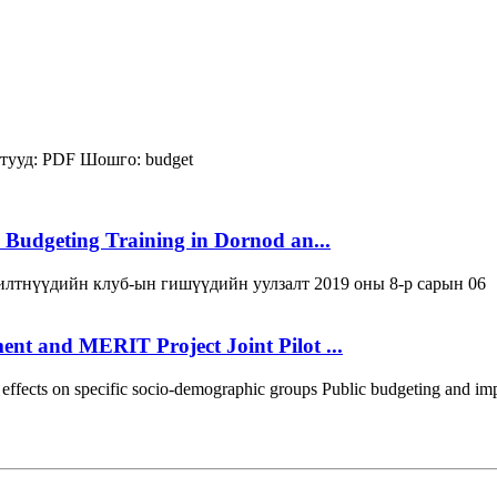
тууд:
PDF
Шошго:
budget
 Budgeting Training in Dornod an...
лтнүүдийн клуб-ын гишүүдийн уулзалт 2019 оны 8-р сарын 06
t and MERIT Project Joint Pilot ...
 effects on specific socio-demographic groups Public budgeting and imp