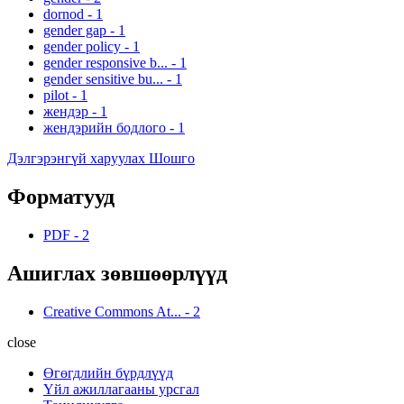
dornod
-
1
gender gap
-
1
gender policy
-
1
gender responsive b...
-
1
gender sensitive bu...
-
1
pilot
-
1
жендэр
-
1
жендэрийн бодлого
-
1
Дэлгэрэнгүй харуулах Шошго
Форматууд
PDF
-
2
Ашиглах зөвшөөрлүүд
Creative Commons At...
-
2
close
Өгөгдлийн бүрдлүүд
Үйл ажиллагааны урсгал