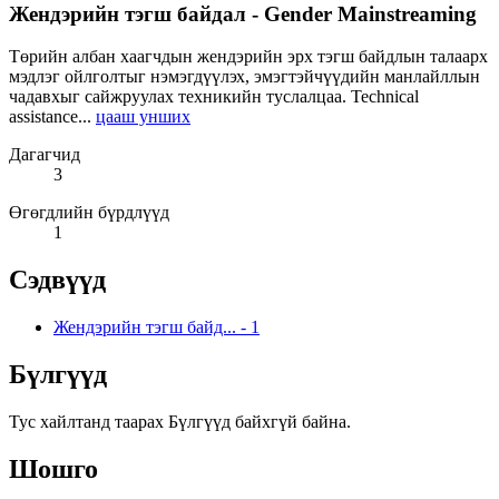
Жендэрийн тэгш байдал - Gender Mainstreaming
Төрийн албан хаагчдын жендэрийн эрх тэгш байдлын талаарх
мэдлэг ойлголтыг нэмэгдүүлэх, эмэгтэйчүүдийн манлайллын
чадавхыг сайжруулах техникийн туслалцаа. Technical
assistance...
цааш унших
Дагагчид
3
Өгөгдлийн бүрдлүүд
1
Сэдвүүд
Жендэрийн тэгш байд...
-
1
Бүлгүүд
Тус хайлтанд таарах Бүлгүүд байхгүй байна.
Шошго