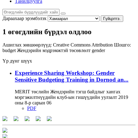
Танилцуулга
Дараахаар эрэмбэлэх
Гүйцэтгэ.
1 өгөгдлийн бүрдэл олдлоо
Ашиглах зөвшөөрлүүд:
Creative Commons Attribution
Шошго:
budget
Жендэрийн мэдрэмжтэй төсөвлөлт
gender
Үр дүнг шүүх
Experience Sharing Workshop: Gender
Sensitive Budgeting Training in Dornod an...
MERIT төслийн Жендэрийн тэгш байдлыг хангах
мэргэжилтнүүдийн клуб-ын гишүүдийн уулзалт 2019
оны 8-р сарын 06
PDF