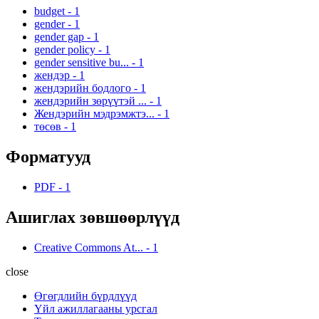
budget
-
1
gender
-
1
gender gap
-
1
gender policy
-
1
gender sensitive bu...
-
1
жендэр
-
1
жендэрийн бодлого
-
1
жендэрийн зөрүүтэй ...
-
1
Жендэрийн мэдрэмжтэ...
-
1
төсөв
-
1
Форматууд
PDF
-
1
Ашиглах зөвшөөрлүүд
Creative Commons At...
-
1
close
Өгөгдлийн бүрдлүүд
Үйл ажиллагааны урсгал