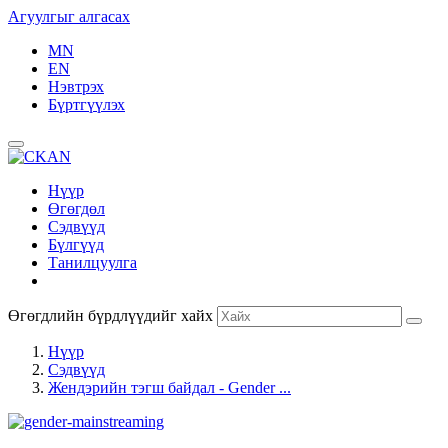
Агуулгыг алгасах
MN
EN
Нэвтрэх
Бүртгүүлэх
Нүүр
Өгөгдөл
Сэдвүүд
Бүлгүүд
Танилцуулга
Өгөгдлийн бүрдлүүдийг хайх
Нүүр
Сэдвүүд
Жендэрийн тэгш байдал - Gender ...