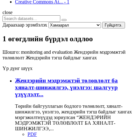
Creative Commons At...
-
1
close
Дараахаар эрэмбэлэх
Гүйцэтгэ.
1 өгөгдлийн бүрдэл олдлоо
Шошго:
monitoring and evaluation
Жендэрийн мэдрэмжтэй
төлөвлөлт
Жендэрийн тэгш байдлыг хангах
Үр дүнг шүүх
Жендэрийн мэдрэмжтэй төлөвлөлт ба
хяналт-шинжилгээ, үнэлгээ: шалгуур
үзүүлэлт...
Төрийн байгууллагын бодлого төлөвлөлт, хяналт-
шинжилгээ, үнэлгээ, жендэрийн тэгш байдлыг хангах
мэргэжилтнүүдэд зориулсан “ЖЕНДЭРИЙН
МЭДРЭМЖТЭЙ ТӨЛӨВЛӨЛТ БА ХЯНАЛТ-
ШИНЖИЛГЭЭ,...
PDF