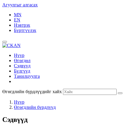
Агуулгыг алгасах
MN
EN
Нэвтрэх
Бүртгүүлэх
Нүүр
Өгөгдөл
Сэдвүүд
Бүлгүүд
Танилцуулга
Өгөгдлийн бүрдлүүдийг хайх
Нүүр
Өгөгдлийн бүрдлүүд
Сэдвүүд