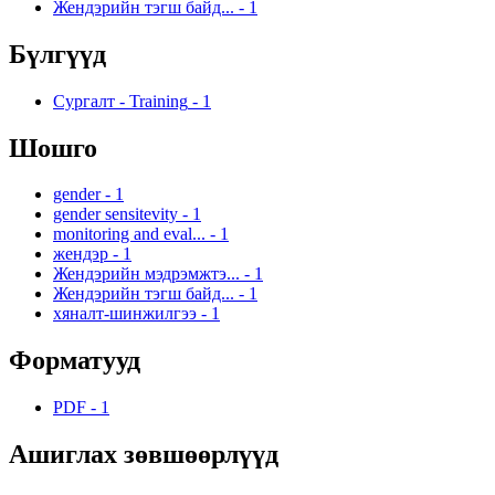
Жендэрийн тэгш байд...
-
1
Бүлгүүд
Сургалт - Training
-
1
Шошго
gender
-
1
gender sensitevity
-
1
monitoring and eval...
-
1
жендэр
-
1
Жендэрийн мэдрэмжтэ...
-
1
Жендэрийн тэгш байд...
-
1
хяналт-шинжилгээ
-
1
Форматууд
PDF
-
1
Ашиглах зөвшөөрлүүд