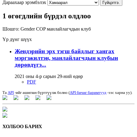
Дараахаар эрэмбэлэх
Гүйцэтгэ.
1 өгөгдлийн бүрдэл олдлоо
Шошго:
Gender COP
манлайлагчдын клуб
Үр дүнг шүүх
Жендэрийн эрх тэгш байдлыг хангах
мэргэжилтэн, манлайлагчдын клубын
дөрөвдүгэ...
2021 оны 4-р сарын 29-ний өдөр
PDF
Та
API
-ийг ашиглан бүртгүүлж болно (
API бичиг баримтууд
-ээс харна уу).
ХОЛБОО БАРИХ