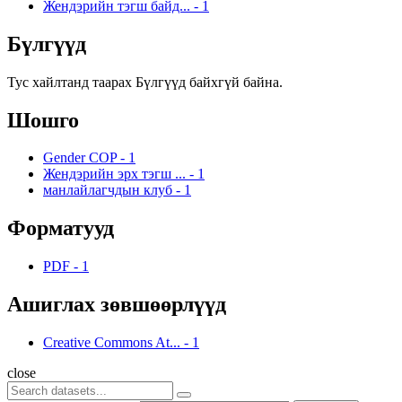
Жендэрийн тэгш байд...
-
1
Бүлгүүд
Тус хайлтанд таарах Бүлгүүд байхгүй байна.
Шошго
Gender COP
-
1
Жендэрийн эрх тэгш ...
-
1
манлайлагчдын клуб
-
1
Форматууд
PDF
-
1
Ашиглах зөвшөөрлүүд
Creative Commons At...
-
1
close