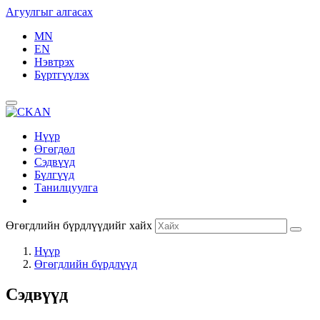
Агуулгыг алгасах
MN
EN
Нэвтрэх
Бүртгүүлэх
Нүүр
Өгөгдөл
Сэдвүүд
Бүлгүүд
Танилцуулга
Өгөгдлийн бүрдлүүдийг хайх
Нүүр
Өгөгдлийн бүрдлүүд
Сэдвүүд