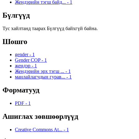
Жендэрийн тэгш байд...
-
1
Бүлгүүд
Тус хайлтанд таарах Бүлгүүд байхгүй байна.
Шошго
gender
-
1
Gender COP
-
1
жендэр
-
1
Жендэрийн эрх тэгш ...
-
1
манлайлагчдын гурав...
-
1
Форматууд
PDF
-
1
Ашиглах зөвшөөрлүүд
Creative Commons At...
-
1