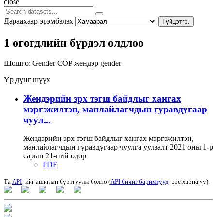
close
Дараахаар эрэмбэлэх
Гүйцэтгэ.
1 өгөгдлийн бүрдэл олдлоо
Шошго:
Gender COP
жендэр
gender
Үр дүнг шүүх
Жендэрийн эрх тэгш байдлыг хангах
мэргэжилтэн, манлайлагчдын гуравдугаар
чуул...
Жендэрийн эрх тэгш байдлыг хангах мэргэжилтэн,
манлайлагчдын гуравдугаар чуулга уулзалт 2021 оны 1-р
сарын 21-ний өдөр
PDF
Та
API
-ийг ашиглан бүртгүүлж болно (
API бичиг баримтууд
-ээс харна уу).