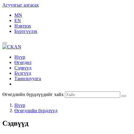
Агуулгыг алгасах
MN
EN
Нэвтрэх
Бүртгүүлэх
Нүүр
Өгөгдөл
Сэдвүүд
Бүлгүүд
Танилцуулга
Өгөгдлийн бүрдлүүдийг хайх
Нүүр
Өгөгдлийн бүрдлүүд
Сэдвүүд