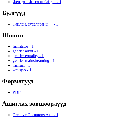
Жендэрийн тэгш байд...
-
1
Бүлгүүд
Тайлан, судалгааны ...
-
1
Шошго
facilitator
-
1
gender audit
-
1
gender equality
-
1
gender mainstreaming
-
1
manual
-
1
жендэр
-
1
Форматууд
PDF
-
1
Ашиглах зөвшөөрлүүд
Creative Commons At...
-
1