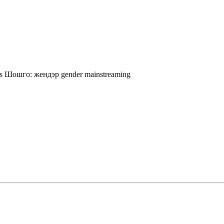
rs
Шошго:
жендэр
gender mainstreaming