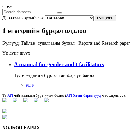
close
Дараахаар эрэмбэлэх
Гүйцэтгэ.
1 өгөгдлийн бүрдэл олдлоо
Бүлгүүд:
Тайлан, судалгааны бүтээл - Reports and Research pape
Үр дүнг шүүх
A manual for gender audit facilitators
Тус өгөгдлийн бүрдэл тайлбаргүй байна
PDF
Та
API
-ийг ашиглан бүртгүүлж болно (
API бичиг баримтууд
-ээс харна уу).
ХОЛБОО БАРИХ