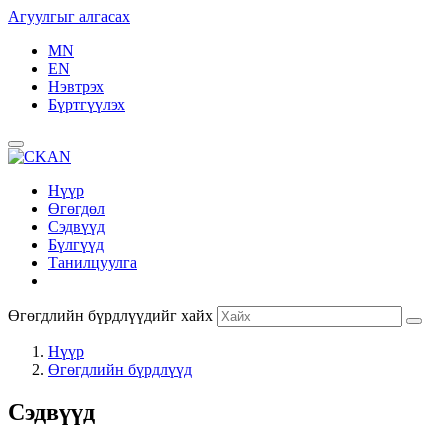
Агуулгыг алгасах
MN
EN
Нэвтрэх
Бүртгүүлэх
Нүүр
Өгөгдөл
Сэдвүүд
Бүлгүүд
Танилцуулга
Өгөгдлийн бүрдлүүдийг хайх
Нүүр
Өгөгдлийн бүрдлүүд
Сэдвүүд