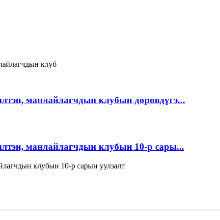
лайлагчдын клуб
лтэн, манлайлагчдын клубын дөрөвдүгэ...
лтэн, манлайлагчдын клубын 10-р сары...
йлагчдын клубын 10-р сарын уулзалт