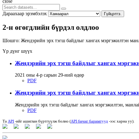
close
Дараахаар эрэмбэлэх
Гүйцэтгэ.
2-н өгөгдлийн бүрдэл олдлоо
Шошго:
Жендэрийн эрх тэгш байдлыг хангах мэргэжилтэн
ман
Үр дүнг шүүх
Жендэрийн эрх тэгш байдлыг хангах мэргэжи
2021 оны 4-р сарын 29-ний өдөр
PDF
Жендэрийн эрх тэгш байдлыг хангах мэргэжи
Жендэрийн эрх тэгш байдлыг хангах мэргэжилтэн, манла
PDF
Та
API
-ийг ашиглан бүртгүүлж болно (
API бичиг баримтууд
-ээс харна уу).