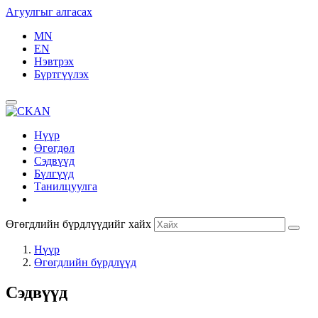
Агуулгыг алгасах
MN
EN
Нэвтрэх
Бүртгүүлэх
Нүүр
Өгөгдөл
Сэдвүүд
Бүлгүүд
Танилцуулга
Өгөгдлийн бүрдлүүдийг хайх
Нүүр
Өгөгдлийн бүрдлүүд
Сэдвүүд