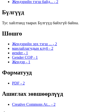
Жендэрийн тэгш байд...
-
2
Бүлгүүд
Тус хайлтанд таарах Бүлгүүд байхгүй байна.
Шошго
Жендэрийн эрх тэгш ...
-
2
манлайлагчдын клуб
-
2
gender
-
1
Gender COP
-
1
Жендэр
-
1
Форматууд
PDF
-
2
Ашиглах зөвшөөрлүүд
Creative Commons At...
-
2