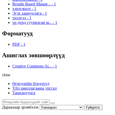
Results Based Manag...
-
1
хэрэгжилт
-
1
Эгэх хариуцлага
-
1
үнэлгээ
-
1
үр дүнд суурилсан м...
-
1
Форматууд
PDF
-
1
Ашиглах зөвшөөрлүүд
Creative Commons At...
-
1
close
Өгөгдлийн бүрдлүүд
Үйл ажиллагааны урсгал
Танилцуулга
Дараахаар эрэмбэлэх
Гүйцэтгэ.