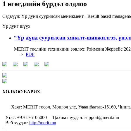
1 өгөгдлийн бүрдэл олдлоо
Сэдвүүд:
Үр дүнд суурилсан менежмент - Result-based managem
Үр дүнг шүүх
“Үр дүнд суурилсан хяналт-шинжилгээ, үнэл
MERIT төслийн техникийн зөвлөх: Рэймонд Жервейс 2022
PDF
ХОЛБОО БАРИХ
Хаяг: MERIT төсөл, Монгол улс, Улаанбаатар-15160, Чингэ
Утас: +976-76105000
Цахим шуудан: support@merit.mn
Веб хуудас:
http://merit.mn