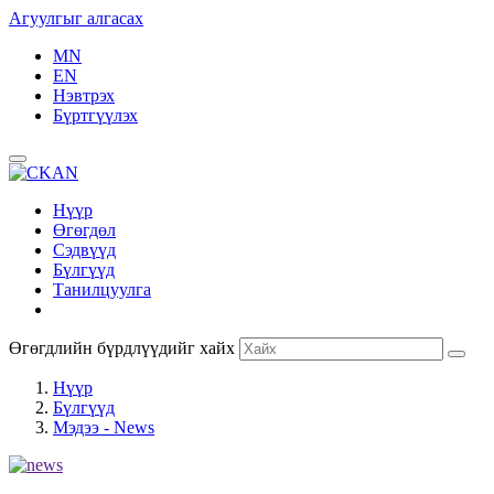
Агуулгыг алгасах
MN
EN
Нэвтрэх
Бүртгүүлэх
Нүүр
Өгөгдөл
Сэдвүүд
Бүлгүүд
Танилцуулга
Өгөгдлийн бүрдлүүдийг хайх
Нүүр
Бүлгүүд
Мэдээ - News