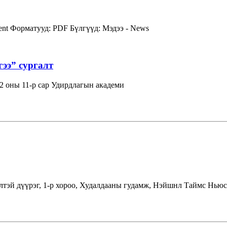
ent
Форматууд:
PDF
Бүлгүүд:
Мэдээ - News
гээ” сургалт
 оны 11-р сар Удирдлагын академи
лтэй дүүрэг, 1-р хороо, Худалдааны гудамж, Нэйшнл Таймс Ньюс 