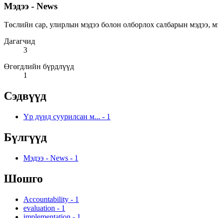
Мэдээ - News
Төслийн сар, улирлын мэдээ болон олборлох салбарын мэдээ, мэдээлэ
Дагагчид
3
Өгөгдлийн бүрдлүүд
1
Сэдвүүд
Үр дүнд суурилсан м...
-
1
Бүлгүүд
Мэдээ - News
-
1
Шошго
Accountability
-
1
evaluation
-
1
implementation
-
1