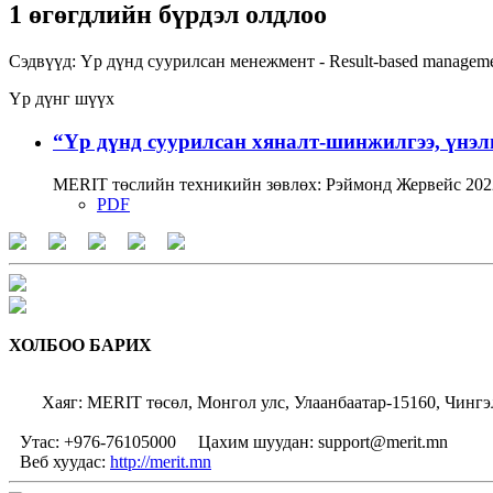
1 өгөгдлийн бүрдэл олдлоо
Сэдвүүд:
Үр дүнд суурилсан менежмент - Result-based managem
Үр дүнг шүүх
“Үр дүнд суурилсан хяналт-шинжилгээ, үнэл
MERIT төслийн техникийн зөвлөх: Рэймонд Жервейс 2022
PDF
ХОЛБОО БАРИХ
Хаяг: MERIT төсөл, Монгол улс, Улаанбаатар-15160, Чингэ
Утас: +976-76105000
Цахим шуудан: support@merit.mn
Веб хуудас:
http://merit.mn