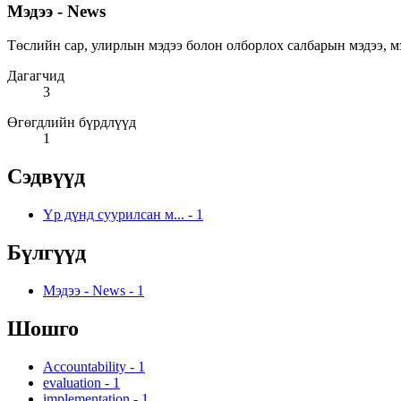
Мэдээ - News
Төслийн сар, улирлын мэдээ болон олборлох салбарын мэдээ, мэдээлэ
Дагагчид
3
Өгөгдлийн бүрдлүүд
1
Сэдвүүд
Үр дүнд суурилсан м...
-
1
Бүлгүүд
Мэдээ - News
-
1
Шошго
Accountability
-
1
evaluation
-
1
implementation
-
1