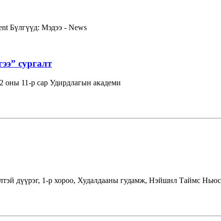
ent
Бүлгүүд:
Мэдээ - News
гээ” сургалт
 оны 11-р сар Удирдлагын академи
лтэй дүүрэг, 1-р хороо, Худалдааны гудамж, Нэйшнл Таймс Ньюс 