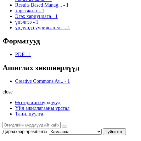
Results Based Manag...
-
1
хэрэгжилт
-
1
Эгэх хариуцлага
-
1
үнэлгээ
-
1
үр дүнд суурилсан м...
-
1
Форматууд
PDF
-
1
Ашиглах зөвшөөрлүүд
Creative Commons At...
-
1
close
Өгөгдлийн бүрдлүүд
Үйл ажиллагааны урсгал
Танилцуулга
Дараахаар эрэмбэлэх
Гүйцэтгэ.