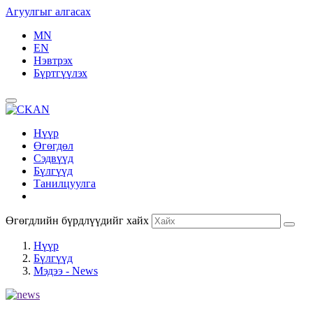
Агуулгыг алгасах
MN
EN
Нэвтрэх
Бүртгүүлэх
Нүүр
Өгөгдөл
Сэдвүүд
Бүлгүүд
Танилцуулга
Өгөгдлийн бүрдлүүдийг хайх
Нүүр
Бүлгүүд
Мэдээ - News