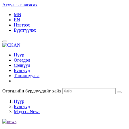
Агуулгыг алгасах
MN
EN
Нэвтрэх
Бүртгүүлэх
Нүүр
Өгөгдөл
Сэдвүүд
Бүлгүүд
Танилцуулга
Өгөгдлийн бүрдлүүдийг хайх
Нүүр
Бүлгүүд
Мэдээ - News