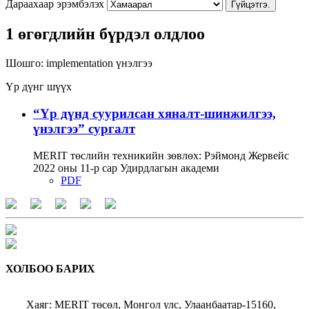
Дараахаар эрэмбэлэх
Гүйцэтгэ.
1 өгөгдлийн бүрдэл олдлоо
Шошго:
implementation
үнэлгээ
Үр дүнг шүүх
“Үр дүнд суурилсан хяналт-шинжилгээ,
үнэлгээ” сургалт
MERIT төслийн техникийн зөвлөх: Рэймонд Жервейс
2022 оны 11-р сар Удирдлагын академи
PDF
ХОЛБОО БАРИХ
Хаяг: MERIT төсөл, Монгол улс, Улаанбаатар-15160,