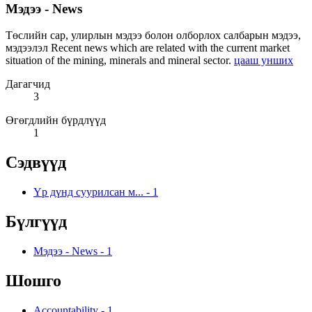
Мэдээ - News
Төслийн сар, улирлын мэдээ болон олборлох салбарын мэдээ,
мэдээлэл Recent news which are related with the current market
situation of the mining, minerals and mineral sector.
цааш унших
Дагагчид
3
Өгөгдлийн бүрдлүүд
1
Сэдвүүд
Үр дүнд суурилсан м...
-
1
Бүлгүүд
Мэдээ - News
-
1
Шошго
Accountability
-
1