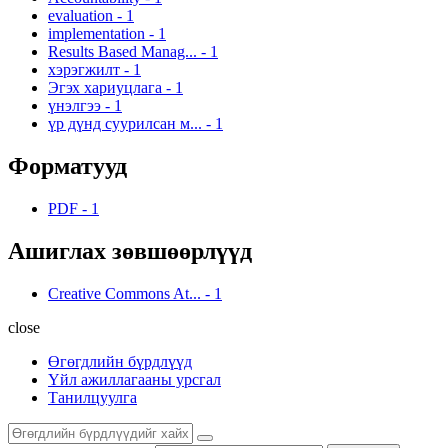
evaluation
-
1
implementation
-
1
Results Based Manag...
-
1
хэрэгжилт
-
1
Эгэх хариуцлага
-
1
үнэлгээ
-
1
үр дүнд суурилсан м...
-
1
Форматууд
PDF
-
1
Ашиглах зөвшөөрлүүд
Creative Commons At...
-
1
close
Өгөгдлийн бүрдлүүд
Үйл ажиллагааны урсгал
Танилцуулга