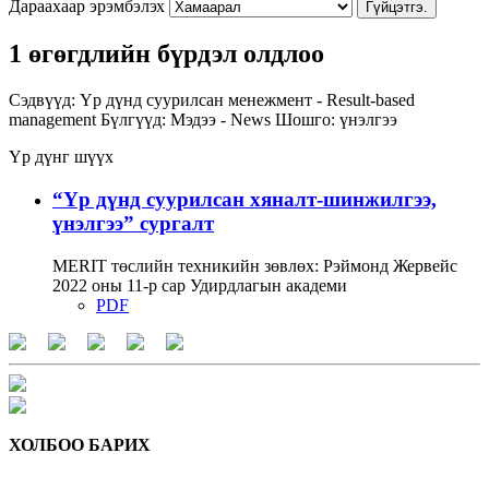
Дараахаар эрэмбэлэх
Гүйцэтгэ.
1 өгөгдлийн бүрдэл олдлоо
Сэдвүүд:
Үр дүнд суурилсан менежмент - Result-based
management
Бүлгүүд:
Мэдээ - News
Шошго:
үнэлгээ
Үр дүнг шүүх
“Үр дүнд суурилсан хяналт-шинжилгээ,
үнэлгээ” сургалт
MERIT төслийн техникийн зөвлөх: Рэймонд Жервейс
2022 оны 11-р сар Удирдлагын академи
PDF
ХОЛБОО БАРИХ