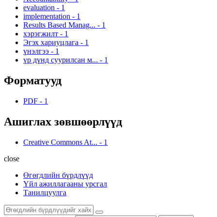
evaluation
-
1
implementation
-
1
Results Based Manag...
-
1
хэрэгжилт
-
1
Эгэх хариуцлага
-
1
үнэлгээ
-
1
үр дүнд суурилсан м...
-
1
Форматууд
PDF
-
1
Ашиглах зөвшөөрлүүд
Creative Commons At...
-
1
close
Өгөгдлийн бүрдлүүд
Үйл ажиллагааны урсгал
Танилцуулга