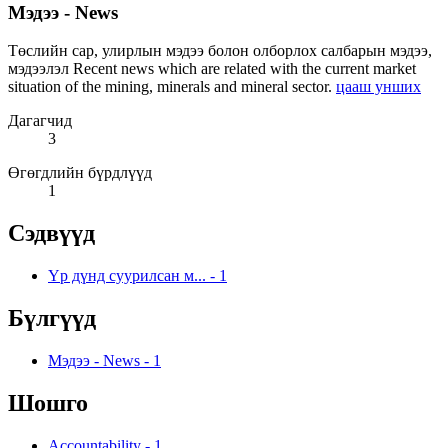
Мэдээ - News
Төслийн сар, улирлын мэдээ болон олборлох салбарын мэдээ,
мэдээлэл Recent news which are related with the current market
situation of the mining, minerals and mineral sector.
цааш унших
Дагагчид
3
Өгөгдлийн бүрдлүүд
1
Сэдвүүд
Үр дүнд суурилсан м...
-
1
Бүлгүүд
Мэдээ - News
-
1
Шошго
Accountability
-
1