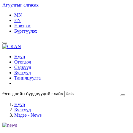
Агуулгыг алгасах
MN
EN
Нэвтрэх
Бүртгүүлэх
Нүүр
Өгөгдөл
Сэдвүүд
Бүлгүүд
Танилцуулга
Өгөгдлийн бүрдлүүдийг хайх
Нүүр
Бүлгүүд
Мэдээ - News