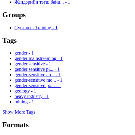
Жендэрийн тэгш байд...
-
1
Groups
Сургалт - Training
-
1
Tags
gender
-
1
gender mainstreaming
-
1
gender sensitive
-
1
gender sensitive pl...
-
1
gender-sensitive an...
-
1
gender-sensitive mo...
-
1
gender-sensitive po...
-
1
geology
-
1
heavy industry
-
1
mining
-
1
Show More Tags
Formats