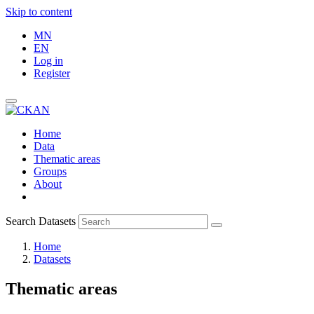
Skip to content
MN
EN
Log in
Register
Home
Data
Thematic areas
Groups
About
Search Datasets
Home
Datasets
Thematic areas