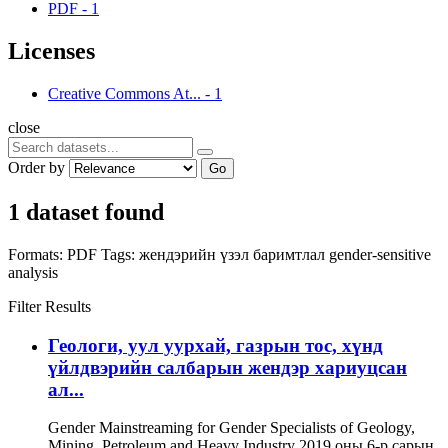
PDF
-
1
Licenses
Creative Commons At...
-
1
close
Order by
Go
1 dataset found
Formats:
PDF
Tags:
жендэрийн үзэл баримтлал
gender-sensitive
analysis
Filter Results
Геологи, уул уурхай, газрын тос, хүнд
үйлдвэрийн салбарын жендэр хариуцсан
ал...
Gender Mainstreaming for Gender Specialists of Geology,
Mining, Petroleum and Heavy Industry 2019 оны 6-р сарын