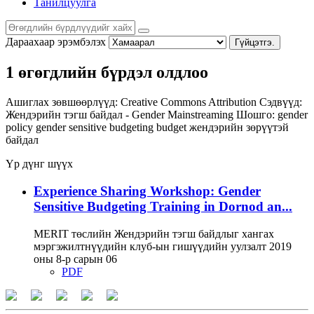
Танилцуулга
Дараахаар эрэмбэлэх
Гүйцэтгэ.
1 өгөгдлийн бүрдэл олдлоо
Ашиглах зөвшөөрлүүд:
Creative Commons Attribution
Сэдвүүд:
Жендэрийн тэгш байдал - Gender Mainstreaming
Шошго:
gender
policy
gender sensitive budgeting
budget
жендэрийн зөрүүтэй
байдал
Үр дүнг шүүх
Experience Sharing Workshop: Gender
Sensitive Budgeting Training in Dornod an...
MERIT төслийн Жендэрийн тэгш байдлыг хангах
мэргэжилтнүүдийн клуб-ын гишүүдийн уулзалт 2019
оны 8-р сарын 06
PDF