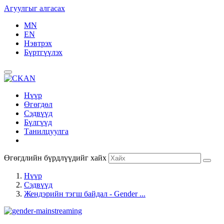
Агуулгыг алгасах
MN
EN
Нэвтрэх
Бүртгүүлэх
Нүүр
Өгөгдөл
Сэдвүүд
Бүлгүүд
Танилцуулга
Өгөгдлийн бүрдлүүдийг хайх
Нүүр
Сэдвүүд
Жендэрийн тэгш байдал - Gender ...