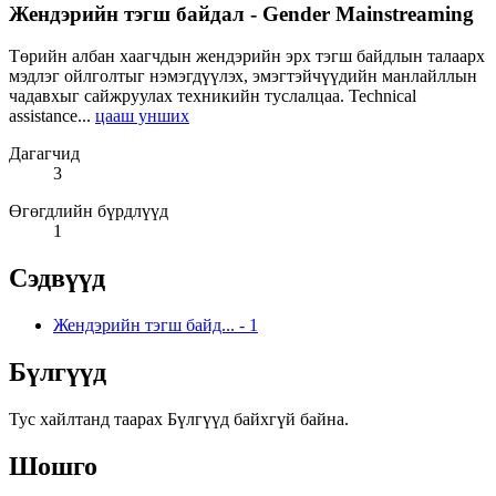
Жендэрийн тэгш байдал - Gender Mainstreaming
Төрийн албан хаагчдын жендэрийн эрх тэгш байдлын талаарх
мэдлэг ойлголтыг нэмэгдүүлэх, эмэгтэйчүүдийн манлайллын
чадавхыг сайжруулах техникийн туслалцаа. Technical
assistance...
цааш унших
Дагагчид
3
Өгөгдлийн бүрдлүүд
1
Сэдвүүд
Жендэрийн тэгш байд...
-
1
Бүлгүүд
Тус хайлтанд таарах Бүлгүүд байхгүй байна.
Шошго