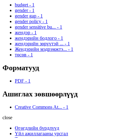
budget
-
1
gender
-
1
gender gap
-
1
gender policy
-
1
gender sensitive bu...
-
1
жендэр
-
1
жендэрийн бодлого
-
1
жендэрийн зөрүүтэй ...
-
1
Жендэрийн мэдрэмжтэ...
-
1
төсөв
-
1
Форматууд
PDF
-
1
Ашиглах зөвшөөрлүүд
Creative Commons At...
-
1
close
Өгөгдлийн бүрдлүүд
Үйл ажиллагааны урсгал