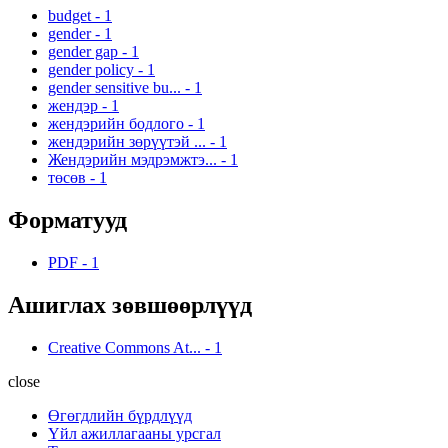
budget
-
1
gender
-
1
gender gap
-
1
gender policy
-
1
gender sensitive bu...
-
1
жендэр
-
1
жендэрийн бодлого
-
1
жендэрийн зөрүүтэй ...
-
1
Жендэрийн мэдрэмжтэ...
-
1
төсөв
-
1
Форматууд
PDF
-
1
Ашиглах зөвшөөрлүүд
Creative Commons At...
-
1
close
Өгөгдлийн бүрдлүүд
Үйл ажиллагааны урсгал