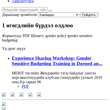
Танилцуулга
Дараахаар эрэмбэлэх
Гүйцэтгэ.
1 өгөгдлийн бүрдэл олдлоо
Форматууд:
PDF
Шошго:
gender policy
gender sensitive
budgeting
Үр дүнг шүүх
Experience Sharing Workshop: Gender
Sensitive Budgeting Training in Dornod an...
MERIT төслийн Жендэрийн тэгш байдлыг хангах
мэргэжилтнүүдийн клуб-ын гишүүдийн уулзалт 2019
оны 8-р сарын 06
PDF