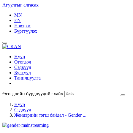
Агуулгыг алгасах
MN
EN
Нэвтрэх
Бүртгүүлэх
Нүүр
Өгөгдөл
Сэдвүүд
Бүлгүүд
Танилцуулга
Өгөгдлийн бүрдлүүдийг хайх
Нүүр
Сэдвүүд
Жендэрийн тэгш байдал - Gender ...