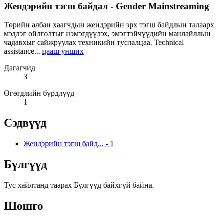
Жендэрийн тэгш байдал - Gender Mainstreaming
Төрийн албан хаагчдын жендэрийн эрх тэгш байдлын талаарх
мэдлэг ойлголтыг нэмэгдүүлэх, эмэгтэйчүүдийн манлайллын
чадавхыг сайжруулах техникийн туслалцаа. Technical
assistance...
цааш унших
Дагагчид
3
Өгөгдлийн бүрдлүүд
1
Сэдвүүд
Жендэрийн тэгш байд...
-
1
Бүлгүүд
Тус хайлтанд таарах Бүлгүүд байхгүй байна.
Шошго