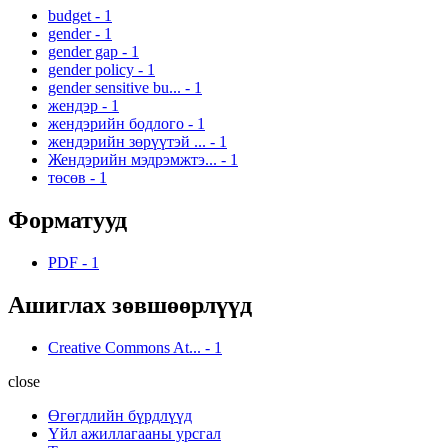
budget
-
1
gender
-
1
gender gap
-
1
gender policy
-
1
gender sensitive bu...
-
1
жендэр
-
1
жендэрийн бодлого
-
1
жендэрийн зөрүүтэй ...
-
1
Жендэрийн мэдрэмжтэ...
-
1
төсөв
-
1
Форматууд
PDF
-
1
Ашиглах зөвшөөрлүүд
Creative Commons At...
-
1
close
Өгөгдлийн бүрдлүүд
Үйл ажиллагааны урсгал