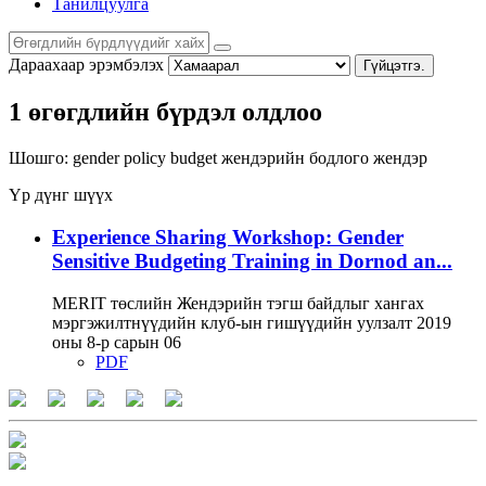
Танилцуулга
Дараахаар эрэмбэлэх
Гүйцэтгэ.
1 өгөгдлийн бүрдэл олдлоо
Шошго:
gender policy
budget
жендэрийн бодлого
жендэр
Үр дүнг шүүх
Experience Sharing Workshop: Gender
Sensitive Budgeting Training in Dornod an...
MERIT төслийн Жендэрийн тэгш байдлыг хангах
мэргэжилтнүүдийн клуб-ын гишүүдийн уулзалт 2019
оны 8-р сарын 06
PDF