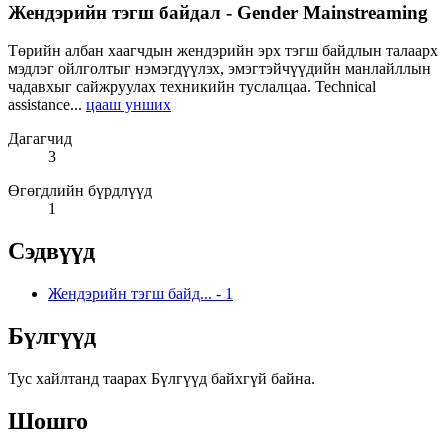
Жендэрийн тэгш байдал - Gender Mainstreaming
Төрийн албан хаагчдын жендэрийн эрх тэгш байдлын талаарх
мэдлэг ойлголтыг нэмэгдүүлэх, эмэгтэйчүүдийн манлайллын
чадавхыг сайжруулах техникийн туслалцаа. Technical
assistance...
цааш унших
Дагагчид
3
Өгөгдлийн бүрдлүүд
1
Сэдвүүд
Жендэрийн тэгш байд...
-
1
Бүлгүүд
Тус хайлтанд таарах Бүлгүүд байхгүй байна.
Шошго