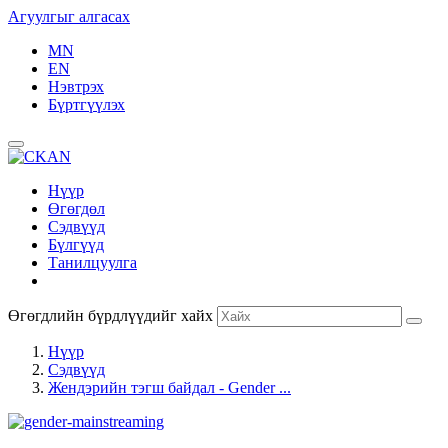
Агуулгыг алгасах
MN
EN
Нэвтрэх
Бүртгүүлэх
Нүүр
Өгөгдөл
Сэдвүүд
Бүлгүүд
Танилцуулга
Өгөгдлийн бүрдлүүдийг хайх
Нүүр
Сэдвүүд
Жендэрийн тэгш байдал - Gender ...