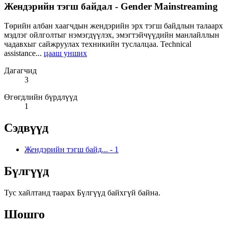
Жендэрийн тэгш байдал - Gender Mainstreaming
Төрийн албан хаагчдын жендэрийн эрх тэгш байдлын талаарх
мэдлэг ойлголтыг нэмэгдүүлэх, эмэгтэйчүүдийн манлайллын
чадавхыг сайжруулах техникийн туслалцаа. Technical
assistance...
цааш унших
Дагагчид
3
Өгөгдлийн бүрдлүүд
1
Сэдвүүд
Жендэрийн тэгш байд...
-
1
Бүлгүүд
Тус хайлтанд таарах Бүлгүүд байхгүй байна.
Шошго