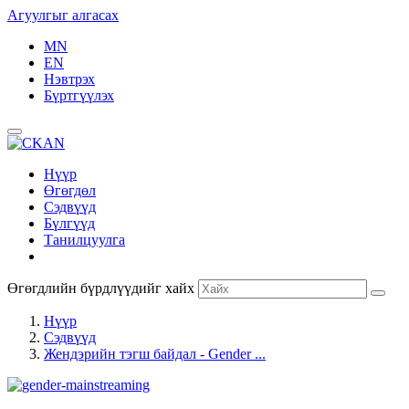
Агуулгыг алгасах
MN
EN
Нэвтрэх
Бүртгүүлэх
Нүүр
Өгөгдөл
Сэдвүүд
Бүлгүүд
Танилцуулга
Өгөгдлийн бүрдлүүдийг хайх
Нүүр
Сэдвүүд
Жендэрийн тэгш байдал - Gender ...