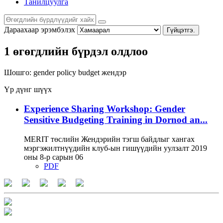
Танилцуулга
Дараахаар эрэмбэлэх
Гүйцэтгэ.
1 өгөгдлийн бүрдэл олдлоо
Шошго:
gender policy
budget
жендэр
Үр дүнг шүүх
Experience Sharing Workshop: Gender
Sensitive Budgeting Training in Dornod an...
MERIT төслийн Жендэрийн тэгш байдлыг хангах
мэргэжилтнүүдийн клуб-ын гишүүдийн уулзалт 2019
оны 8-р сарын 06
PDF