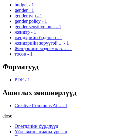
budget
-
1
gender
-
1
gender gap
-
1
gender policy
-
1
gender sensitive bu...
-
1
жендэр
-
1
жендэрийн бодлого
-
1
жендэрийн зөрүүтэй ...
-
1
Жендэрийн мэдрэмжтэ...
-
1
төсөв
-
1
Форматууд
PDF
-
1
Ашиглах зөвшөөрлүүд
Creative Commons At...
-
1
close
Өгөгдлийн бүрдлүүд
Үйл ажиллагааны урсгал