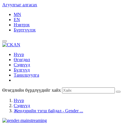
Агуулгыг алгасах
MN
EN
Нэвтрэх
Бүртгүүлэх
Нүүр
Өгөгдөл
Сэдвүүд
Бүлгүүд
Танилцуулга
Өгөгдлийн бүрдлүүдийг хайх
Нүүр
Сэдвүүд
Жендэрийн тэгш байдал - Gender ...