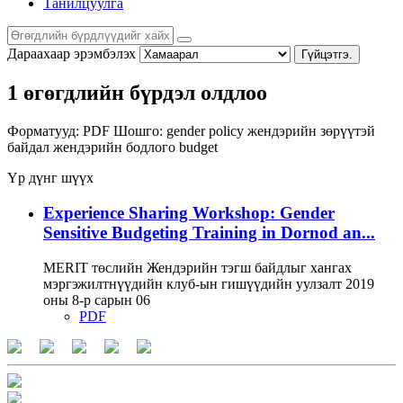
Танилцуулга
Дараахаар эрэмбэлэх
Гүйцэтгэ.
1 өгөгдлийн бүрдэл олдлоо
Форматууд:
PDF
Шошго:
gender policy
жендэрийн зөрүүтэй
байдал
жендэрийн бодлого
budget
Үр дүнг шүүх
Experience Sharing Workshop: Gender
Sensitive Budgeting Training in Dornod an...
MERIT төслийн Жендэрийн тэгш байдлыг хангах
мэргэжилтнүүдийн клуб-ын гишүүдийн уулзалт 2019
оны 8-р сарын 06
PDF