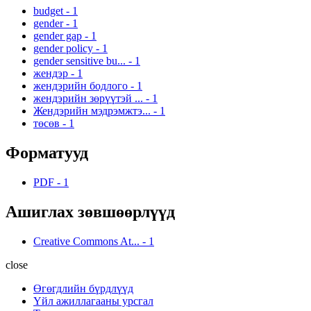
budget
-
1
gender
-
1
gender gap
-
1
gender policy
-
1
gender sensitive bu...
-
1
жендэр
-
1
жендэрийн бодлого
-
1
жендэрийн зөрүүтэй ...
-
1
Жендэрийн мэдрэмжтэ...
-
1
төсөв
-
1
Форматууд
PDF
-
1
Ашиглах зөвшөөрлүүд
Creative Commons At...
-
1
close
Өгөгдлийн бүрдлүүд
Үйл ажиллагааны урсгал