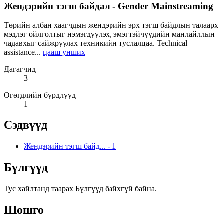
Жендэрийн тэгш байдал - Gender Mainstreaming
Төрийн албан хаагчдын жендэрийн эрх тэгш байдлын талаарх
мэдлэг ойлголтыг нэмэгдүүлэх, эмэгтэйчүүдийн манлайллын
чадавхыг сайжруулах техникийн туслалцаа. Technical
assistance...
цааш унших
Дагагчид
3
Өгөгдлийн бүрдлүүд
1
Сэдвүүд
Жендэрийн тэгш байд...
-
1
Бүлгүүд
Тус хайлтанд таарах Бүлгүүд байхгүй байна.
Шошго