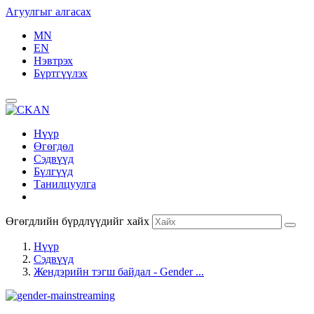
Агуулгыг алгасах
MN
EN
Нэвтрэх
Бүртгүүлэх
Нүүр
Өгөгдөл
Сэдвүүд
Бүлгүүд
Танилцуулга
Өгөгдлийн бүрдлүүдийг хайх
Нүүр
Сэдвүүд
Жендэрийн тэгш байдал - Gender ...