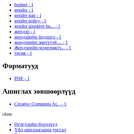
budget
-
1
gender
-
1
gender gap
-
1
gender policy
-
1
gender sensitive bu...
-
1
жендэр
-
1
жендэрийн бодлого
-
1
жендэрийн зөрүүтэй ...
-
1
Жендэрийн мэдрэмжтэ...
-
1
төсөв
-
1
Форматууд
PDF
-
1
Ашиглах зөвшөөрлүүд
Creative Commons At...
-
1
close
Өгөгдлийн бүрдлүүд
Үйл ажиллагааны урсгал