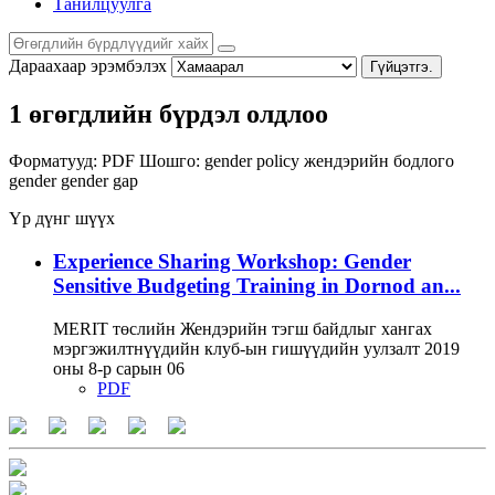
Танилцуулга
Дараахаар эрэмбэлэх
Гүйцэтгэ.
1 өгөгдлийн бүрдэл олдлоо
Форматууд:
PDF
Шошго:
gender policy
жендэрийн бодлого
gender
gender gap
Үр дүнг шүүх
Experience Sharing Workshop: Gender
Sensitive Budgeting Training in Dornod an...
MERIT төслийн Жендэрийн тэгш байдлыг хангах
мэргэжилтнүүдийн клуб-ын гишүүдийн уулзалт 2019
оны 8-р сарын 06
PDF