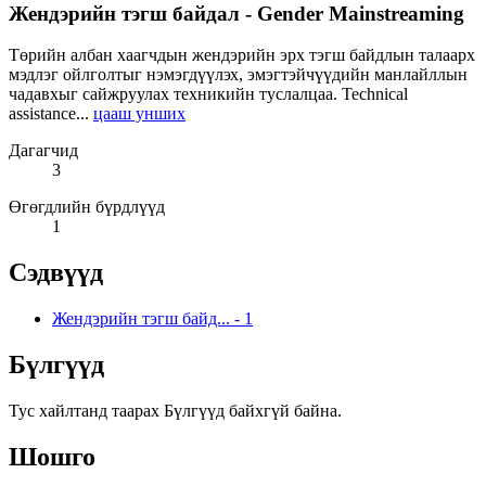
Жендэрийн тэгш байдал - Gender Mainstreaming
Төрийн албан хаагчдын жендэрийн эрх тэгш байдлын талаарх
мэдлэг ойлголтыг нэмэгдүүлэх, эмэгтэйчүүдийн манлайллын
чадавхыг сайжруулах техникийн туслалцаа. Technical
assistance...
цааш унших
Дагагчид
3
Өгөгдлийн бүрдлүүд
1
Сэдвүүд
Жендэрийн тэгш байд...
-
1
Бүлгүүд
Тус хайлтанд таарах Бүлгүүд байхгүй байна.
Шошго